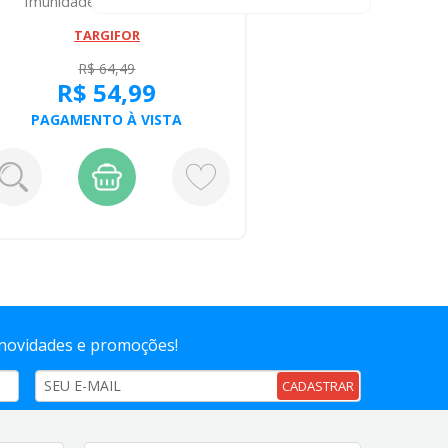
Imunidadesdades Az 30
Choco
Comprimid...
TARGIFOR
R$ 64,49
R$ 54,99
R
PAGAMENTO À VISTA
PAGA
 novidades e promoções!
CADASTRAR