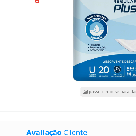
20
Unidades
CÓDIGO
DO
PRODUTO:
1255665
|
Marca:
BIGFRAL
passe o mouse para da
Avaliação
Cliente