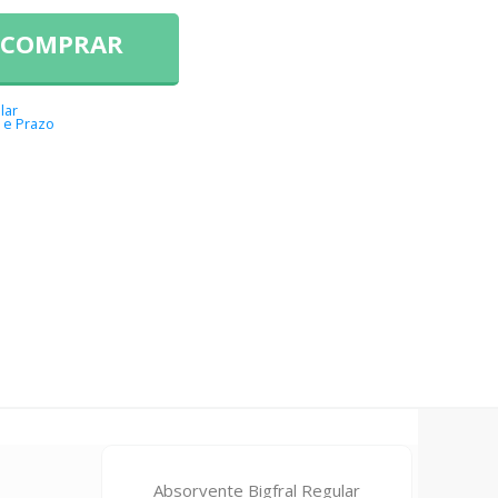
COMPRAR
lar
 e Prazo
Absorvente Bigfral Regular