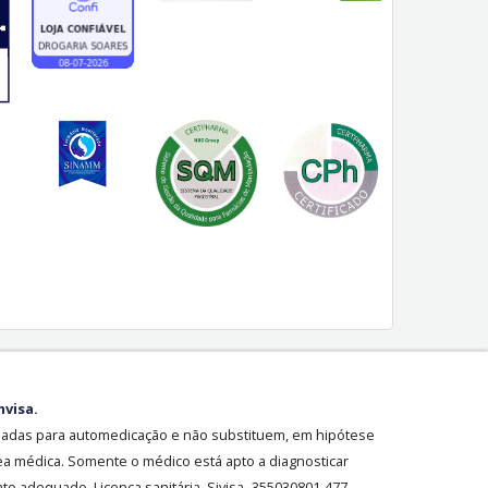
nvisa.
sadas para automedicação e não substituem, em hipótese
ea médica. Somente o médico está apto a diagnosticar
o adequado. Licença sanitária Sivisa- 355030801-477-