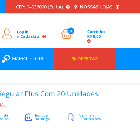
CEP:
04036000
(Editar)
NOSSAS
LOJAS
00
Carrinho
Login
e
Cadastrar
R$ 0,00
MAMÃE E BEBÊ
OFERTAS
 Regular Plus Com 20 Unidades
RAL
 lista
Indique
Ver mais
sejos
ao amigo
informações