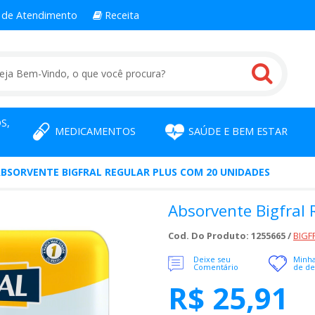
l
de Atendimento
Receita
S,
MEDICAMENTOS
SAÚDE E BEM ESTAR
BSORVENTE BIGFRAL REGULAR PLUS COM 20 UNIDADES
Absorvente Bigfral
Cod. Do Produto: 1255665 /
BIGF
Deixe seu
Minha
Comentário
de de
R$ 25,91