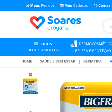
Meus
Pedidos
Meu
Cadastro
Centra
DERMOCOSMÉTICO
TODOS
DEPARTAMENTOS
BELEZA E PROTEÇÃO
HOME
SAÚDE E BEM ESTAR
GERIATRIA
A
Absorvente
Bigfral
Regular
Plus
Com