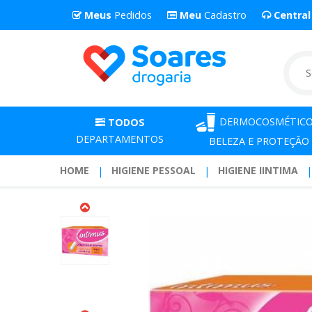
Meus
Pedidos
Meu
Cadastro
Centra
DERMOCOSMÉTICO
TODOS
DEPARTAMENTOS
BELEZA E PROTEÇÃO
HOME
HIGIENE PESSOAL
HIGIENE IINTIMA
Absorvente
Intimus
Interno
Super
Com