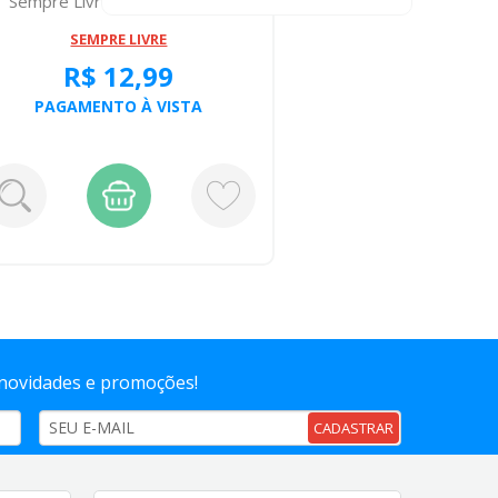
Sempre Livre Noite Dia Sec...
H 2
SEMPRE LIVRE
R$ 12,99
R
PAGAMENTO À VISTA
PAGA
 novidades e promoções!
CADASTRAR