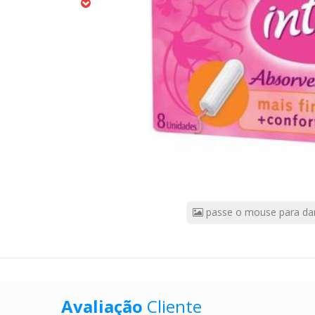
8
CÓDIGO
DO
PRODUTO:
8886311
|
Marca:
INTIMUS
passe o mouse para da
Avaliação
Cliente