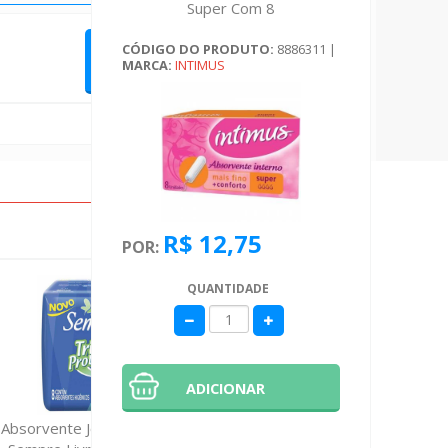
Super Com 8
CÓDIGO DO PRODUTO:
8886311
|
QUERO FAZER UMA AVALIAÇÃO
MARCA:
INTIMUS
R$ 12,75
POR:
QUANTIDADE
ADICIONAR
Absorvente Johnson & Johnson
Sabonete D