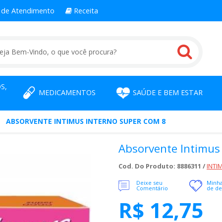
l
de Atendimento
Receita
S,
MEDICAMENTOS
SAÚDE E BEM ESTAR
ABSORVENTE INTIMUS INTERNO SUPER COM 8
Absorvente Intimus
Cod. Do Produto: 8886311 /
INTI
Deixe seu
Minha
Comentário
de de
R$ 12,75