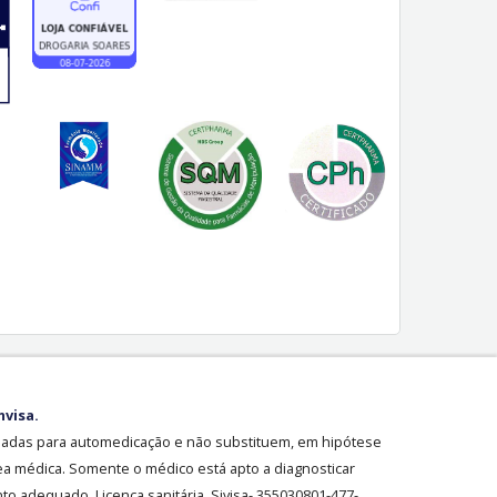
nvisa.
sadas para automedicação e não substituem, em hipótese
ea médica. Somente o médico está apto a diagnosticar
o adequado. Licença sanitária Sivisa- 355030801-477-