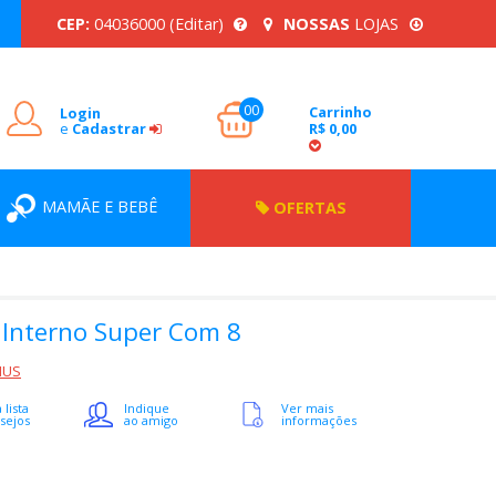
CEP:
04036000
(Editar)
NOSSAS
LOJAS
00
Carrinho
Login
e
Cadastrar
R$ 0,00
MAMÃE E BEBÊ
OFERTAS
 Interno Super Com 8
MUS
 lista
Indique
Ver mais
sejos
ao amigo
informações