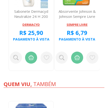
n &
Sabonete Dermacyd
Absorvente Johnson &
re
Neutralize 24 H 200
Johnson Sempre Livre
Not
Miligramas
Adapt Suave C...
DERMACYD
SEMPRE LIVRE
R$ 25,90
R$ 6,79
TA
PAGAMENTO À VISTA
PAGAMENTO À VISTA
P
QUEM VIU,
TAMBÉM