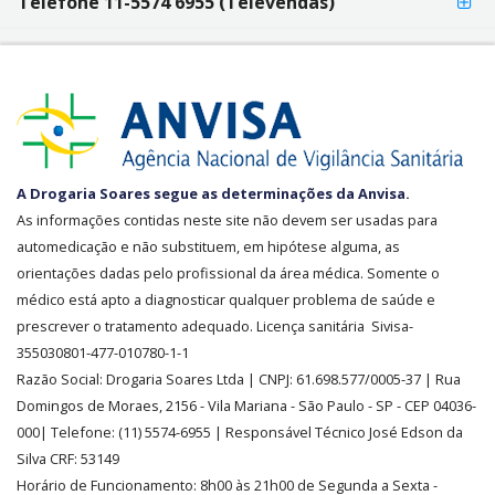
Telefone 11-5574 6955 (Televendas)
SEGURANÇA
A Drogaria Soares segue as determinações da Anvisa.
E
As informações contidas neste site não devem ser usadas para
CREDIBILIDADE
automedicação e não substituem, em hipótese alguma, as
orientações dadas pelo profissional da área médica. Somente o
médico está apto a diagnosticar qualquer problema de saúde e
prescrever o tratamento adequado. Licença sanitária Sivisa-
355030801-477-010780-1-1
Razão Social:
Drogaria Soares Ltda
| CNPJ: 61.698.577/0005-37
| Rua
Domingos de Moraes, 2156
-
Vila Mariana -
São Paulo - SP - CEP 04036-
000| Telefone:
(11)
5574-6955
| Responsável Técnico José Edson da
Silva CRF: 53149
Horário de Funcionamento
:
8h00 às 21h00 de Segunda a Sexta -