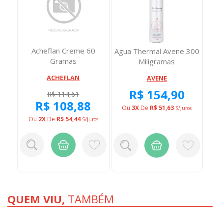
Acheflan Creme 60
Agua Thermal Avene 300
Gramas
Miligramas
ACHEFLAN
AVENE
R$ 154,90
R$ 114,61
R$ 108,88
Ou
3X
De
R$ 51,63
S/juros
Ou
2X
De
R$ 54,44
S/juros
QUEM VIU,
TAMBÉM