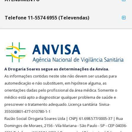
Telefone 11-5574 6955 (Televendas)
SEGURANÇA
A Drogaria Soares segue as determinações da Anvisa.
E
As informações contidas neste site não devem ser usadas para
CREDIBILIDADE
automedicação e não substituem, em hipótese alguma, as
orientações dadas pelo profissional da área médica. Somente o
médico está apto a diagnosticar qualquer problema de saúde e
prescrever o tratamento adequado. Licença sanitária Sivisa-
355030801-477-010780-1-1
Razão Social:
Drogaria Soares Ltda
| CNPJ: 61.698.577/0005-37
| Rua
Domingos de Moraes, 2156
-
Vila Mariana -
São Paulo - SP - CEP 04036-