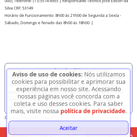
000| Telefone:
(11)
5574-6955
| Responsável Técnico José Edson da
Silva CRF: 53149
Horário de Funcionamento
:
8h00 às 21h00 de Segunda a Sexta -
Sábado, Domingo e feriado das 8h00 às 18h00
.
|
Os preços e as promoções são válidos apenas para
Aviso de uso de cookies:
Nós utilizamos
compras via internet e Pessoa Física. | As fotos contidas
cookies para possibilitar e aprimorar sua
em nosso site são meramente ilustrativas. | *Preços e
experiência em nosso site. Acessando
disponibilidade sujeitos a alterações no decorrer do dia.
nossas páginas você concorda com a
Itens controlados somente retirada na loja, consulte
coleta e uso desses cookies. Para saber
estoque em 11-5574 6955.
mais, visite nossa
política de privacidade
.
Copyright © 2026 Drogarias Soares - Todos os direitos reservados.
Aceitar