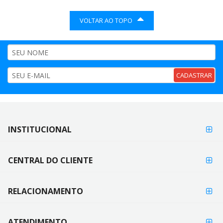
VOLTAR AO TOPO
CADASTRAR
FORMAS DE
INSTITUCIONAL
FORMAS
PAGAMENTO
DE
PAGAMENTO
CENTRAL DO CLIENTE
RELACIONAMENTO
ATENDIMENTO