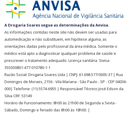
SEGURANÇA
A Drogaria Soares segue as determinações da Anvisa.
E
As informações contidas neste site não devem ser usadas para
CREDIBILIDADE
automedicação e não substituem, em hipótese alguma, as
orientações dadas pelo profissional da área médica. Somente o
médico está apto a diagnosticar qualquer problema de saúde e
prescrever o tratamento adequado. Licença sanitária Sivisa-
355030801-477-010780-1-1
Razão Social:
Drogaria Soares Ltda
| CNPJ: 61.698.577/0005-37
| Rua
Domingos de Moraes, 2156
-
Vila Mariana -
São Paulo - SP - CEP 04036-
000| Telefone:
(11)
5574-6955
| Responsável Técnico José Edson da
Silva CRF: 53149
Horário de Funcionamento
:
8h00 às 21h00 de Segunda a Sexta -
Sábado, Domingo e feriado das 8h00 às 18h00
.
|