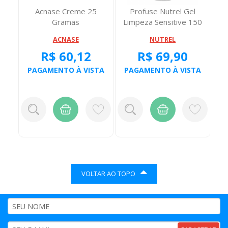
Acnase Creme 25
Profuse Nutrel Gel
Ge
Gramas
Limpeza Sensitive 150
Miligramas
ACNASE
NUTREL
R$ 60,12
R$ 69,90
TA
PAGAMENTO À VISTA
PAGAMENTO À VISTA
P
VOLTAR AO TOPO