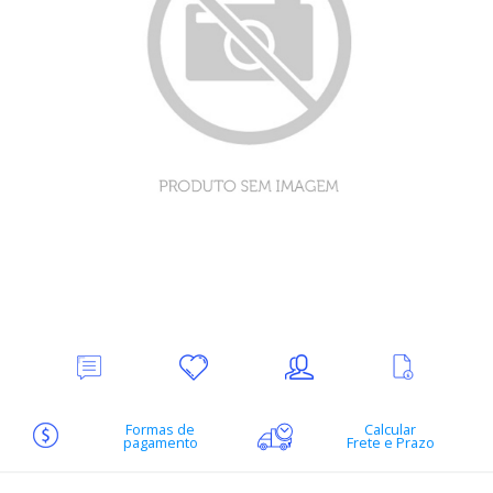
Deixe
Minha
Indique
Ver
seu
lista
ao
mais
Comentário
de
amigo
informações
desejos
Formas de
Calcular
pagamento
Frete e Prazo