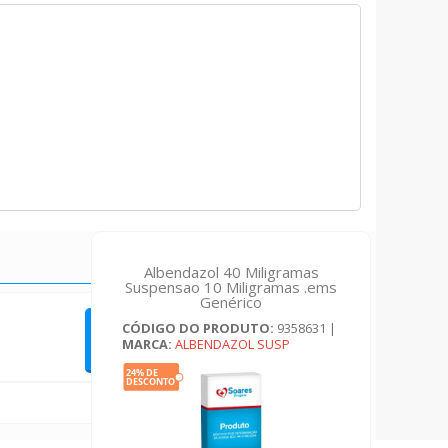
Albendazol 40 Miligramas
Suspensao 10 Miligramas .ems
Genérico
CÓDIGO DO PRODUTO:
9358631
|
QUERO FAZER UMA AVALIAÇÃO
MARCA:
ALBENDAZOL SUSP