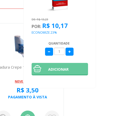
DE: R$ 13,23
R$ 10,17
POR:
ECONOMIZE 23%
QUANTIDADE
adura Crepe 15 Centimetro Neve
Polivitamin
ADICIONAR
Homem 6
NEVE ATADURA
R$ 3,50
R
PAGAMENTO À VISTA
Ou
2