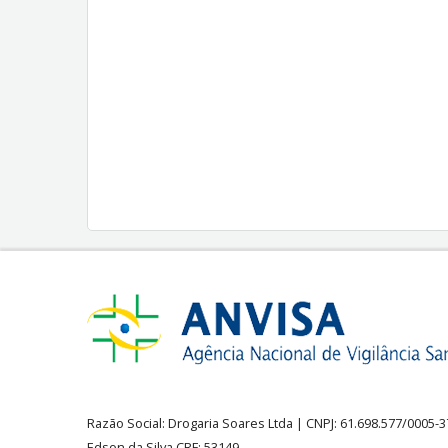
Razão Social:
Drogaria Soares Ltda
| CNPJ: 61.698.577/0005-
Edson da Silva CRF: 53149