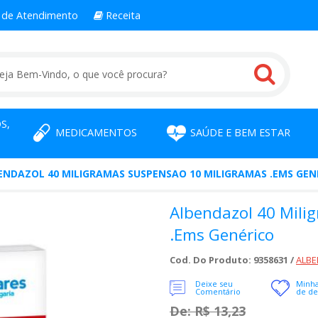
l
de Atendimento
Receita
S,
MEDICAMENTOS
SAÚDE E BEM ESTAR
ENDAZOL 40 MILIGRAMAS SUSPENSAO 10 MILIGRAMAS .EMS GEN
Albendazol 40 Mili
.ems Genérico
Cod. Do Produto: 9358631 /
ALBE
Deixe seu
Minha
Comentário
de de
De: R$ 13,23