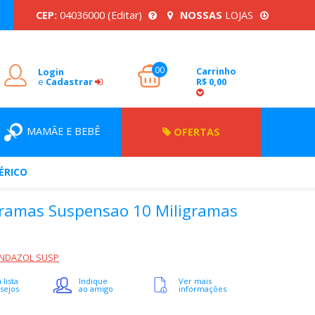
CEP:
04036000
(Editar)
NOSSAS
LOJAS
00
Carrinho
Login
e
Cadastrar
R$ 0,00
MAMÃE E BEBÊ
OFERTAS
ÉRICO
gramas Suspensao 10 Miligramas
NDAZOL SUSP
 lista
Indique
Ver mais
sejos
ao amigo
informações