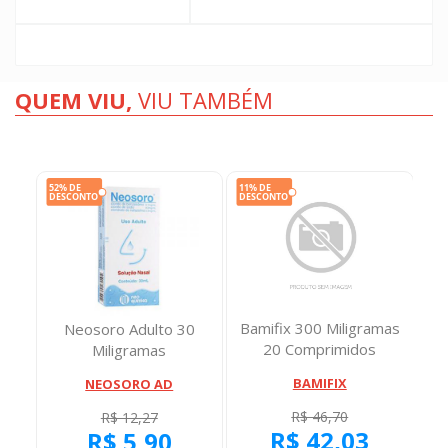
QUEM VIU,
VIU TAMBÉM
0
Bamifix 300 Miligramas
Neosoro Adulto 30
Ma
20 Comprimidos
Miligramas
Mi
BAMIFIX
NEOSORO AD
R$ 46,70
R$ 12,27
R$ 42,03
R$ 5,90