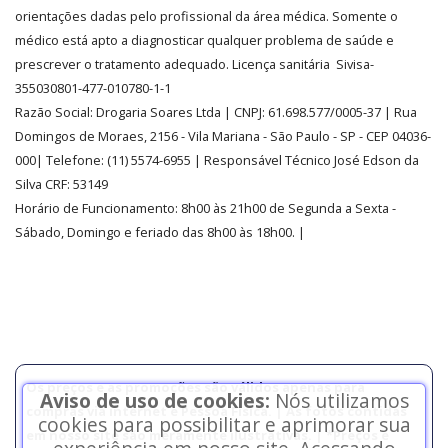
orientações dadas pelo profissional da área médica. Somente o
médico está apto a diagnosticar qualquer problema de saúde e
prescrever o tratamento adequado. Licença sanitária Sivisa-
355030801-477-010780-1-1
Razão Social:
Drogaria Soares Ltda
| CNPJ: 61.698.577/0005-37
| Rua
Domingos de Moraes, 2156
-
Vila Mariana -
São Paulo - SP - CEP 04036-
000| Telefone:
(11)
5574-6955
| Responsável Técnico José Edson da
Silva CRF: 53149
Horário de Funcionamento
:
8h00 às 21h00 de Segunda a Sexta -
Sábado, Domingo e feriado das 8h00 às 18h00
.
|
Os preços e as promoções são válidos apenas para
Aviso de uso de cookies:
Nós utilizamos
compras via internet e Pessoa Física. | As fotos contidas
cookies para possibilitar e aprimorar sua
em nosso site são meramente ilustrativas. | *Preços e