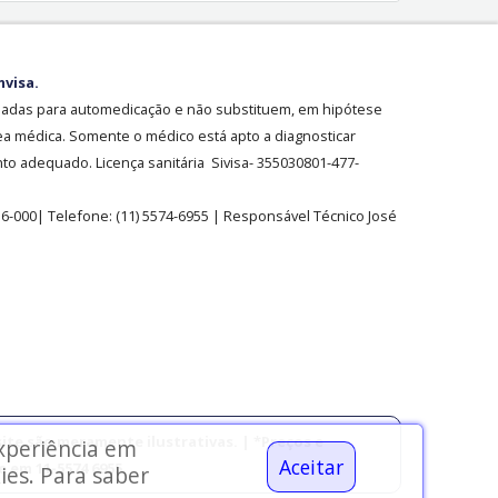
nvisa.
sadas para automedicação e não substituem, em hipótese
ea médica. Somente o médico está apto a diagnosticar
o adequado. Licença sanitária Sivisa- 355030801-477-
36-000| Telefone:
(11)
5574-6955
| Responsável Técnico José
ite são meramente ilustrativas. | *Preços e
experiência em
Aceitar
 em 11-5574 6955.
ies. Para saber