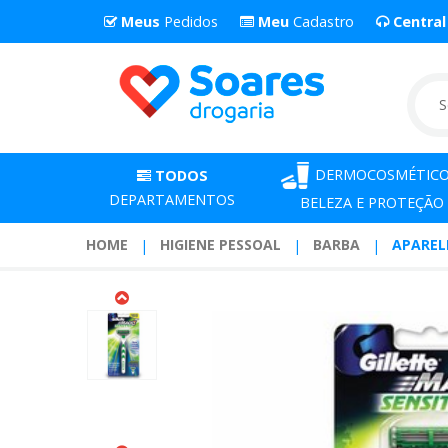
Meus
Pedidos
Meu
Cadastro
Centra
DERMOCOSMÉTICO
TODOS
DEPARTAMENTOS
BELEZA E PROTEÇÃO
HOME
HIGIENE PESSOAL
BARBA
APAREL
Aparelho
De
Barbear
Gillette
Mach