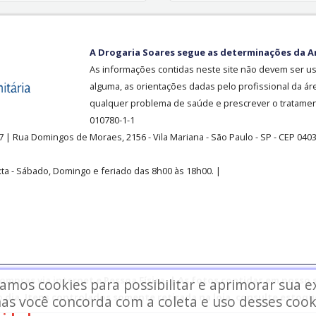
A Drogaria Soares segue as determinações da A
As informações contidas neste site não devem ser u
alguma, as orientações dadas pelo profissional da ár
qualquer problema de saúde e prescrever o tratament
010780-1-1
37
| Rua Domingos de Moraes, 2156
-
Vila Mariana -
São Paulo - SP - CEP 040
ta - Sábado, Domingo e feriado das 8h00 às 18h00
.
|
mpras via internet e Pessoa Física. | As fotos contidas em nosso s
zamos cookies para possibilitar e aprimorar sua 
o dia. Itens controlados somente retirada na loja, consulte estoque
as você concorda com a coleta e uso desses cook