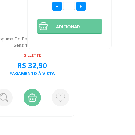
ADICIONAR
spuma De Barbear Gillette Prest
Aparelho de
Sens 150 Gramas
Gillet
GILLETTE
R$ 32,90
R
PAGAMENTO À VISTA
PAGA