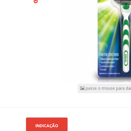
3
Sensitive+
1
Carga
CÓDIGO
DO
PRODUTO:
8883597
|
Marca:
GILLETTE
passe o mouse para da
INDICAÇÃO