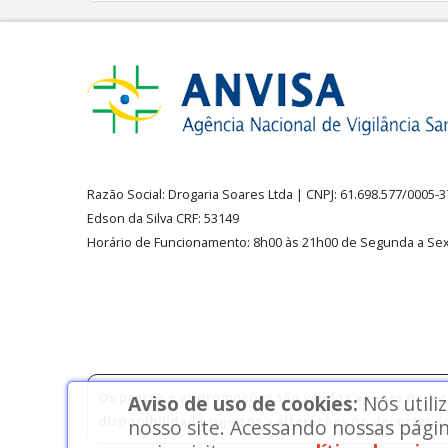
Razão Social:
Drogaria Soares Ltda
| CNPJ: 61.698.577/0005-
Edson da Silva CRF: 53149
Horário de Funcionamento
:
8h00 às 21h00 de Segunda a Sex
Os preços e as promoções são válidos apenas para co
Aviso de uso de cookies:
Nós utili
disponibilidade sujeitos a alterações no decorrer d
nosso site. Acessando nossas págin