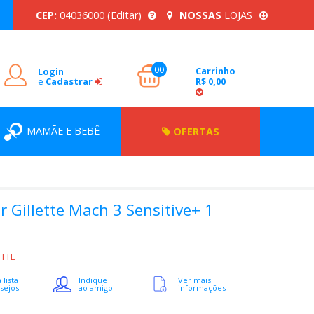
CEP:
04036000
(Editar)
NOSSAS
LOJAS
00
Carrinho
Login
e
Cadastrar
R$ 0,00
MAMÃE E BEBÊ
OFERTAS
 Gillette Mach 3 Sensitive+ 1
ETTE
 lista
Indique
Ver mais
sejos
ao amigo
informações