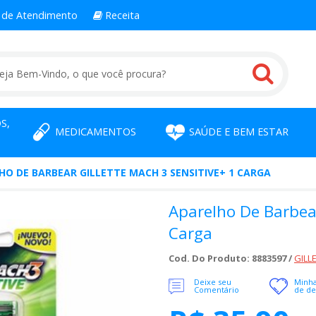
l
de Atendimento
Receita
S,
MEDICAMENTOS
SAÚDE E BEM ESTAR
HO DE BARBEAR GILLETTE MACH 3 SENSITIVE+ 1 CARGA
Aparelho De Barbear
Carga
Cod. Do Produto: 8883597 /
GILL
Deixe seu
Minha
Comentário
de de