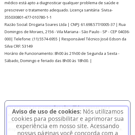
médico está apto a diagnosticar qualquer problema de saúde e
prescrever o tratamento adequado. Licença sanitária Sivisa-
355030801-477-010780-1-1
Razão Social:
Drogaria Soares Ltda
| CNPJ: 61.698.577/0005-37
| Rua
Domingos de Moraes, 2156
-
Vila Mariana -
São Paulo - SP - CEP 04036-
000| Telefone:
(11)
5574-6955
| Responsável Técnico José Edson da
Silva CRF: 53149
Horário de Funcionamento
:
8h00 às 21h00 de Segunda a Sexta -
Sábado, Domingo e feriado das 8h00 às 18h00
.
|
Os preços e as promoções são válidos apenas para
Aviso de uso de cookies:
Nós utilizamos
compras via internet e Pessoa Física. | As fotos contidas
cookies para possibilitar e aprimorar sua
em nosso site são meramente ilustrativas. | *Preços e
experiência em nosso site. Acessando
disponibilidade sujeitos a alterações no decorrer do dia.
nossas páginas você concorda com a