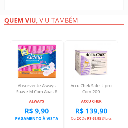
QUEM VIU,
VIU TAMBÉM
y
Absorvente Always
Accu Chek Safe-t-pro
n
Suave M Com Abas 8
Com 200
..
Unidades
ALWAYS
ACCU CHEK
R$ 9,90
R$ 139,90
TA
PAGAMENTO À VISTA
Ou
2X
De
R$ 69,95
S/juros