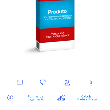
Deixe
Minha
Indique
Ver
seu
lista
ao
mais
Comentário
de
amigo
informações
desejos
Formas de
Calcular
pagamento
Frete e Prazo