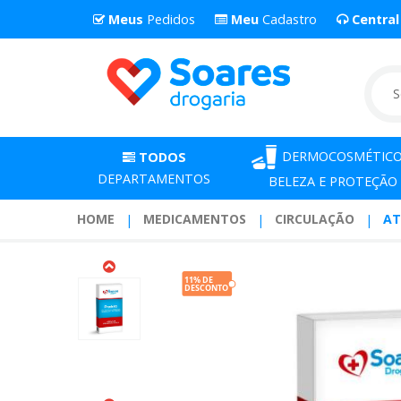
Meus
Pedidos
Meu
Cadastro
Centra
DERMOCOSMÉTICO
TODOS
DEPARTAMENTOS
BELEZA E PROTEÇÃO
HOME
MEDICAMENTOS
CIRCULAÇÃO
AT
Atlansil
200
Miligramas
Com
20