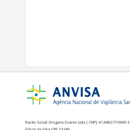
Razão Social:
Drogaria Soares Ltda
| CNPJ: 61.698.577/0005-
Edson da Silva CRF: 53149