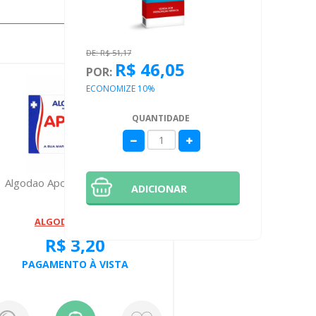
DE: R$ 51,17
R$ 46,05
POR:
ECONOMIZE 10%
QUANTIDADE
Algodao Apolo Cx 25 Gramas
Agua Oxig
ADICIONAR
Beira 
ALGODAO APOLO
R$ 3,20
PAGAMENTO À VISTA
PAGA