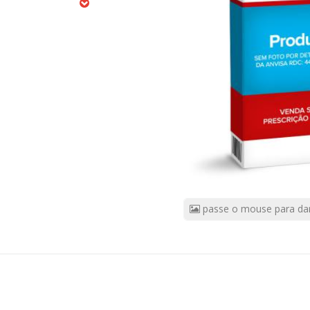
Comprimidos
CÓDIGO
DO
PRODUTO:
178612
|
Marca:
ATLANSIL
passe o mouse para da