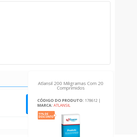
Atlansil 200 Miligramas Com 20
Comprimidos
CÓDIGO DO PRODUTO:
178612
|
QUERO FAZER UMA AVALIAÇÃO
MARCA:
ATLANSIL