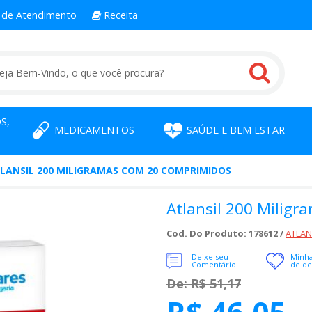
l
de Atendimento
Receita
S,
MEDICAMENTOS
SAÚDE E BEM ESTAR
LANSIL 200 MILIGRAMAS COM 20 COMPRIMIDOS
Atlansil 200 Milig
Cod. Do Produto: 178612 /
ATLAN
Deixe seu
Minha
Comentário
de de
De: R$ 51,17
R$ 46,05