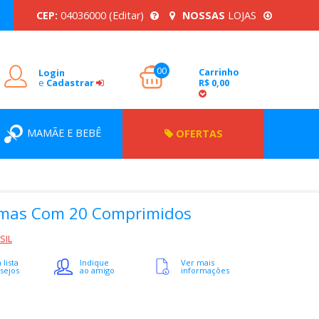
CEP:
04036000
(Editar)
NOSSAS
LOJAS
00
Carrinho
Login
e
Cadastrar
R$ 0,00
MAMÃE E BEBÊ
OFERTAS
ramas Com 20 Comprimidos
SIL
 lista
Indique
Ver mais
sejos
ao amigo
informações