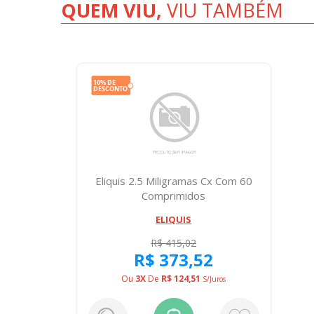
QUEM VIU,
VIU TAMBÉM
Eliquis 2.5 Miligramas Cx Com 60
Comprimidos
ELIQUIS
R$ 415,02
R$ 373,52
Ou
3X
De
R$ 124,51
S/juros