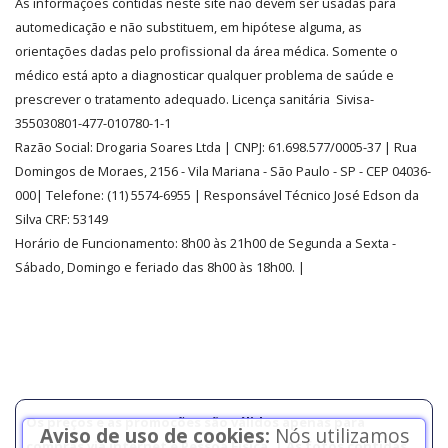
As informações contidas neste site não devem ser usadas para
CREDIBILIDADE
automedicação e não substituem, em hipótese alguma, as
orientações dadas pelo profissional da área médica. Somente o
médico está apto a diagnosticar qualquer problema de saúde e
prescrever o tratamento adequado. Licença sanitária Sivisa-
355030801-477-010780-1-1
Razão Social:
Drogaria Soares Ltda
| CNPJ: 61.698.577/0005-37
| Rua
Domingos de Moraes, 2156
-
Vila Mariana -
São Paulo - SP - CEP 04036-
000| Telefone:
(11)
5574-6955
| Responsável Técnico José Edson da
Silva CRF: 53149
Horário de Funcionamento
:
8h00 às 21h00 de Segunda a Sexta -
Sábado, Domingo e feriado das 8h00 às 18h00
.
|
Os preços e as promoções são válidos apenas para
Aviso de uso de cookies:
Nós utilizamos
compras via internet e Pessoa Física. | As fotos contidas