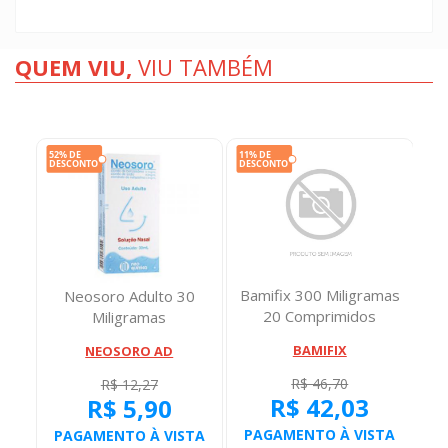
QUEM VIU,
VIU TAMBÉM
0
Bamifix 300 Miligramas
Neosoro Adulto 30
Ma
20 Comprimidos
Miligramas
Mi
BAMIFIX
NEOSORO AD
R$ 46,70
R$ 12,27
R$ 42,03
R$ 5,90
TA
PAGAMENTO À VISTA
PAGAMENTO À VISTA
P