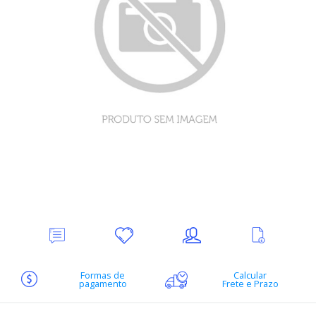
Deixe
Minha
Indique
Ver
seu
lista
ao
mais
Comentário
de
amigo
informações
desejos
Formas de
Calcular
pagamento
Frete e Prazo