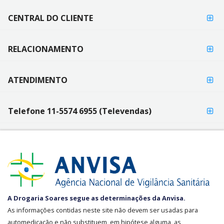
PAGAMENTO
CENTRAL DO CLIENTE
RELACIONAMENTO
ATENDIMENTO
Telefone 11-5574 6955 (Televendas)
SEGURANÇA
A Drogaria Soares segue as determinações da Anvisa.
E
As informações contidas neste site não devem ser usadas para
CREDIBILIDADE
automedicação e não substituem, em hipótese alguma, as