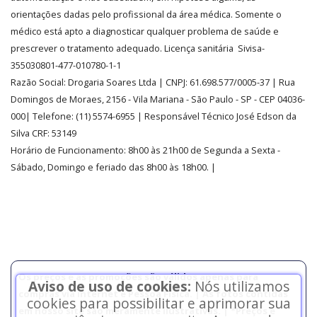
orientações dadas pelo profissional da área médica. Somente o
médico está apto a diagnosticar qualquer problema de saúde e
prescrever o tratamento adequado. Licença sanitária Sivisa-
355030801-477-010780-1-1
Razão Social:
Drogaria Soares Ltda
| CNPJ: 61.698.577/0005-37
| Rua
Domingos de Moraes, 2156
-
Vila Mariana -
São Paulo - SP - CEP 04036-
000| Telefone:
(11)
5574-6955
| Responsável Técnico José Edson da
Silva CRF: 53149
Horário de Funcionamento
:
8h00 às 21h00 de Segunda a Sexta -
Sábado, Domingo e feriado das 8h00 às 18h00
.
|
Os preços e as promoções são válidos apenas para
Aviso de uso de cookies:
Nós utilizamos
compras via internet e Pessoa Física. | As fotos contidas
cookies para possibilitar e aprimorar sua
em nosso site são meramente ilustrativas. | *Preços e