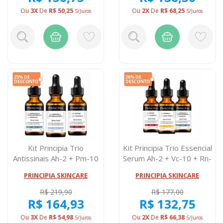
Ou
3X
De
R$ 50,25
Ou
2X
De
R$ 68,25
S/juros
S/juros
Kit Principia Trio
Kit Principia Trio Essencial
Antissinais Ah-2 + Pm-10
Serum Ah-2 + Vc-10 + Rn-
+ Rn-0,3
0,...
PRINCIPIA SKINCARE
PRINCIPIA SKINCARE
R$ 219,90
R$ 177,00
R$ 164,93
R$ 132,75
Ou
3X
De
R$ 54,98
Ou
2X
De
R$ 66,38
S/juros
S/juros