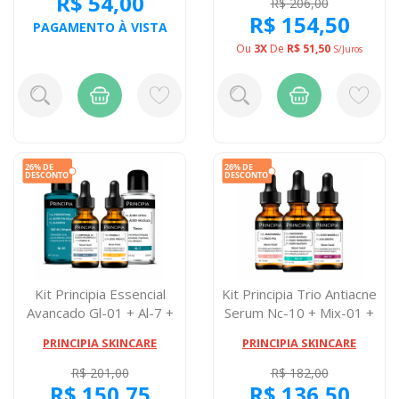
R$ 54,00
R$ 206,00
R$ 154,50
PAGAMENTO À VISTA
Ou
3X
De
R$ 51,50
S/juros
Kit Principia Essencial
Kit Principia Trio Antiacne
Avancado Gl-01 + Al-7 +
Serum Nc-10 + Mix-01 +
Ah-2 + ...
Am-1...
PRINCIPIA SKINCARE
PRINCIPIA SKINCARE
R$ 201,00
R$ 182,00
R$ 150,75
R$ 136,50