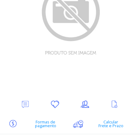
Deixe
Minha
Indique
Ver
seu
lista
ao
mais
Comentário
de
amigo
informações
desejos
Formas de
Calcular
pagamento
Frete e Prazo