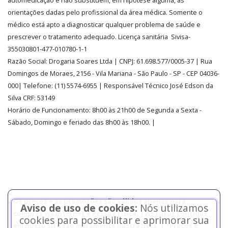
automedicação e não substituem, em hipótese alguma, as
orientações dadas pelo profissional da área médica. Somente o
médico está apto a diagnosticar qualquer problema de saúde e
prescrever o tratamento adequado. Licença sanitária Sivisa-
355030801-477-010780-1-1
Razão Social:
Drogaria Soares Ltda
| CNPJ: 61.698.577/0005-37
| Rua
Domingos de Moraes, 2156
-
Vila Mariana -
São Paulo - SP - CEP 04036-
000| Telefone:
(11)
5574-6955
| Responsável Técnico José Edson da
Silva CRF: 53149
Horário de Funcionamento
:
8h00 às 21h00 de Segunda a Sexta -
Sábado, Domingo e feriado das 8h00 às 18h00
.
|
Os preços e as promoções são válidos apenas para
Aviso de uso de cookies:
Nós utilizamos
compras via internet e Pessoa Física. | As fotos contidas
cookies para possibilitar e aprimorar sua
em nosso site são meramente ilustrativas. | *Preços e