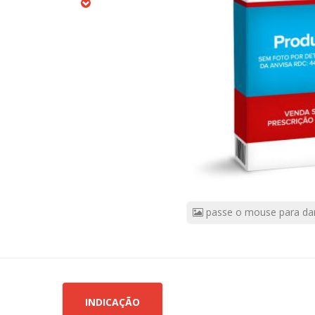
30
Comprimidos
CÓDIGO
DO
PRODUTO:
1848806
|
Marca:
BENICAR
passe o mouse para da
INDICAÇÃO