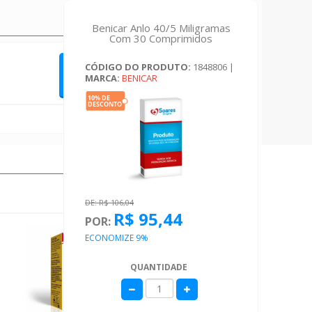
Benicar Anlo 40/5 Miligramas
Com 30 Comprimidos
CÓDIGO DO PRODUTO:
1848806
|
QUERO FAZER UMA AVALIAÇÃO
MARCA:
BENICAR
DE: R$ 106,04
R$ 95,44
POR:
ECONOMIZE 9%
QUANTIDADE