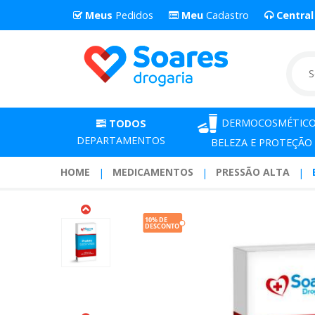
Meus
Pedidos
Meu
Cadastro
Centra
DERMOCOSMÉTICO
TODOS
DEPARTAMENTOS
BELEZA E PROTEÇÃO
HOME
MEDICAMENTOS
PRESSÃO ALTA
Benicar
Anlo
40/5
Miligramas
Com