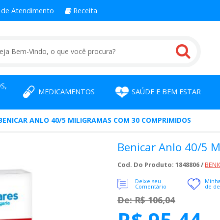
l
de Atendimento
Receita
S,
MEDICAMENTOS
SAÚDE E BEM ESTAR
BENICAR ANLO 40/5 MILIGRAMAS COM 30 COMPRIMIDOS
Benicar Anlo 40/5 
Cod. Do Produto: 1848806 /
BENI
Deixe seu
Minha
Comentário
de de
De: R$ 106,04
R$ 95,44