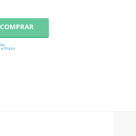
COMPRAR
lar
 e Prazo