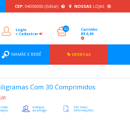
CEP:
04036000
(Editar)
NOSSAS
LOJAS
00
Carrinho
Login
e
Cadastrar
R$ 0,00
MAMÃE E BEBÊ
OFERTAS
Miligramas Com 30 Comprimidos
CAR
 lista
Indique
Ver mais
sejos
ao amigo
informações