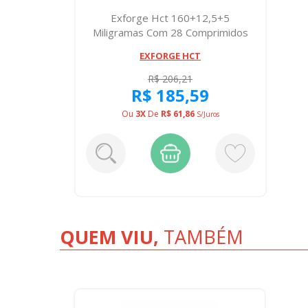
Exforge Hct 160+12,5+5
Miligramas Com 28 Comprimidos
EXFORGE HCT
R$ 206,21
R$ 185,59
Ou
3X
De
R$ 61,86
S/juros
QUEM VIU,
TAMBÉM