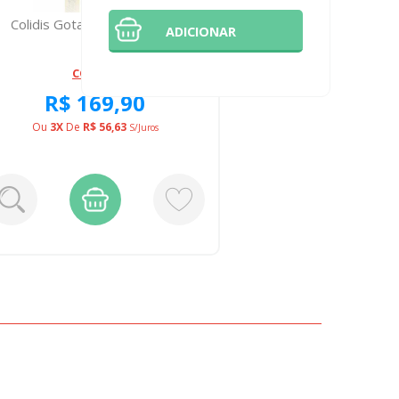
Colidis Gotas 10 Miligramas
Creme De 
ADICIONAR
Ve
COLIDIS
R$ 169,90
R
PAGA
Ou
3X
De
R$ 56,63
S/juros