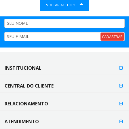
VOLTAR AO TOPO
CADASTRAR
FORMAS DE
INSTITUCIONAL
FORMAS
PAGAMENTO
DE
PAGAMENTO
CENTRAL DO CLIENTE
RELACIONAMENTO
ATENDIMENTO