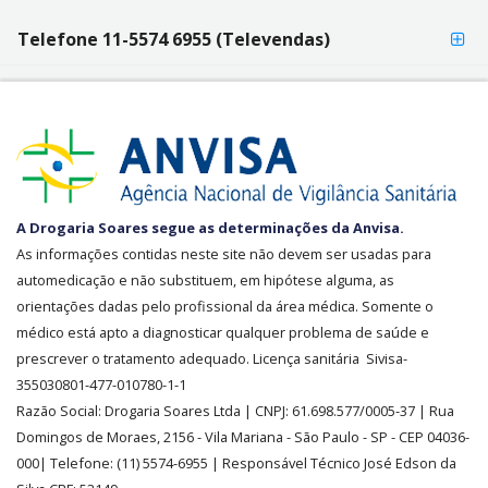
Telefone 11-5574 6955 (Televendas)
SEGURANÇA
A Drogaria Soares segue as determinações da Anvisa.
E
As informações contidas neste site não devem ser usadas para
CREDIBILIDADE
automedicação e não substituem, em hipótese alguma, as
orientações dadas pelo profissional da área médica. Somente o
médico está apto a diagnosticar qualquer problema de saúde e
prescrever o tratamento adequado. Licença sanitária Sivisa-
355030801-477-010780-1-1
Razão Social:
Drogaria Soares Ltda
| CNPJ: 61.698.577/0005-37
| Rua
Domingos de Moraes, 2156
-
Vila Mariana -
São Paulo - SP - CEP 04036-
000| Telefone:
(11)
5574-6955
| Responsável Técnico José Edson da