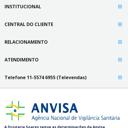
FORMAS DE
INSTITUCIONAL
FORMAS
PAGAMENTO
DE
PAGAMENTO
CENTRAL DO CLIENTE
RELACIONAMENTO
ATENDIMENTO
Telefone 11-5574 6955 (Televendas)
SEGURANÇA
A Drogaria Soares segue as determinações da Anvisa.