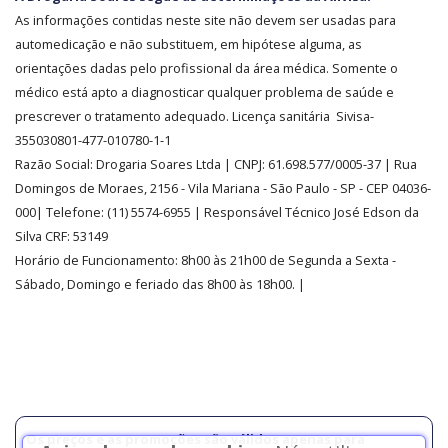
E
As informações contidas neste site não devem ser usadas para
CREDIBILIDADE
automedicação e não substituem, em hipótese alguma, as
orientações dadas pelo profissional da área médica. Somente o
médico está apto a diagnosticar qualquer problema de saúde e
prescrever o tratamento adequado. Licença sanitária Sivisa-
355030801-477-010780-1-1
Razão Social:
Drogaria Soares Ltda
| CNPJ: 61.698.577/0005-37
| Rua
Domingos de Moraes, 2156
-
Vila Mariana -
São Paulo - SP - CEP 04036-
000| Telefone:
(11)
5574-6955
| Responsável Técnico José Edson da
Silva CRF: 53149
Horário de Funcionamento
:
8h00 às 21h00 de Segunda a Sexta -
Sábado, Domingo e feriado das 8h00 às 18h00
.
|
Os preços e as promoções são válidos apenas para