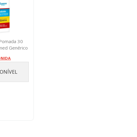
 Pomada 30
med Genérico
ONIDA
PONÍVEL