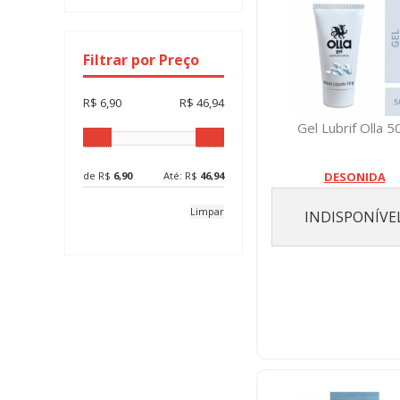
Filtrar por Preço
R$ 6,90
R$ 46,94
Gel Lubrif Olla 5
de R$
6,90
Até: R$
46,94
DESONIDA
Limpar
INDISPONÍVE