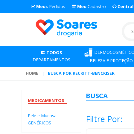
Meus
Pedidos
Meu
Cadastro
Centra
DERMOCOSMÉTICO
TODOS
DEPARTAMENTOS
BELEZA E PROTEÇÃO
HOME
BUSCA POR RECKITT-BENCKISER
BUSCA
MEDICAMENTOS
Pele e Mucosa
Filtre Por:
GENÉRICOS