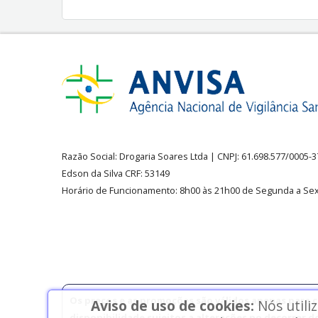
Razão Social:
Drogaria Soares Ltda
| CNPJ: 61.698.577/0005-
Edson da Silva CRF: 53149
Horário de Funcionamento
:
8h00 às 21h00 de Segunda a Sex
Os preços e as promoções são válidos apenas para co
Aviso de uso de cookies:
Nós utili
disponibilidade sujeitos a alterações no decorrer d