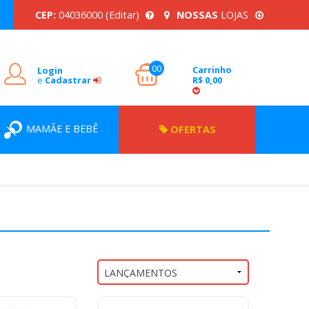
CEP:
04036000
(Editar)
NOSSAS
LOJAS
00
Carrinho
Login
e
Cadastrar
R$ 0,00
MAMÃE E BEBÊ
OFERTAS