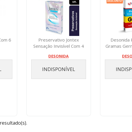
 Com 6
Preservativo Jontex
Desonida
Sensação Invisível Com 4
Gramas Ger
Unidades
DESONIDA
DES
L
INDISPONÍVEL
INDIS
 resultado(s).