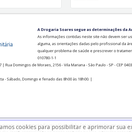
A Drogaria Soares segue as determinações da A
As informações contidas neste site não devem ser u
alguma, as orientações dadas pelo profissional da ár
qualquer problema de saúde e prescrever o tratament
010780-1-1
37
| Rua Domingos de Moraes, 2156
-
Vila Mariana -
São Paulo - SP - CEP 040
ta - Sábado, Domingo e feriado das 8h00 às 18h00
.
|
mpras via internet e Pessoa Física. | As fotos contidas em nosso s
zamos cookies para possibilitar e aprimorar sua 
o dia. Itens controlados somente retirada na loja, consulte estoque