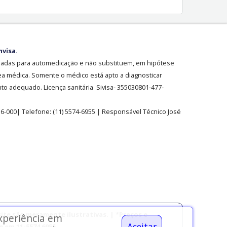
nvisa.
sadas para automedicação e não substituem, em hipótese
ea médica. Somente o médico está apto a diagnosticar
o adequado. Licença sanitária Sivisa- 355030801-477-
36-000| Telefone:
(11)
5574-6955
| Responsável Técnico José
ite são meramente ilustrativas. | *Preços e
experiência em
Aceitar
 em 11-5574 6955.