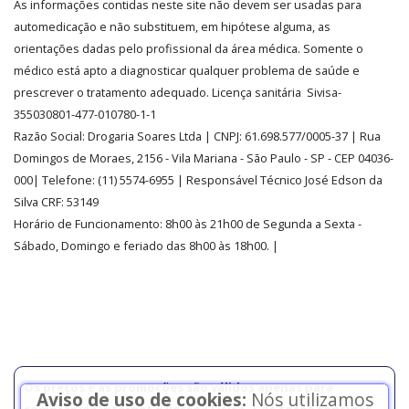
As informações contidas neste site não devem ser usadas para
CREDIBILIDADE
automedicação e não substituem, em hipótese alguma, as
orientações dadas pelo profissional da área médica. Somente o
médico está apto a diagnosticar qualquer problema de saúde e
prescrever o tratamento adequado. Licença sanitária Sivisa-
355030801-477-010780-1-1
Razão Social:
Drogaria Soares Ltda
| CNPJ: 61.698.577/0005-37
| Rua
Domingos de Moraes, 2156
-
Vila Mariana -
São Paulo - SP - CEP 04036-
000| Telefone:
(11)
5574-6955
| Responsável Técnico José Edson da
Silva CRF: 53149
Horário de Funcionamento
:
8h00 às 21h00 de Segunda a Sexta -
Sábado, Domingo e feriado das 8h00 às 18h00
.
|
Os preços e as promoções são válidos apenas para
Aviso de uso de cookies:
Nós utilizamos