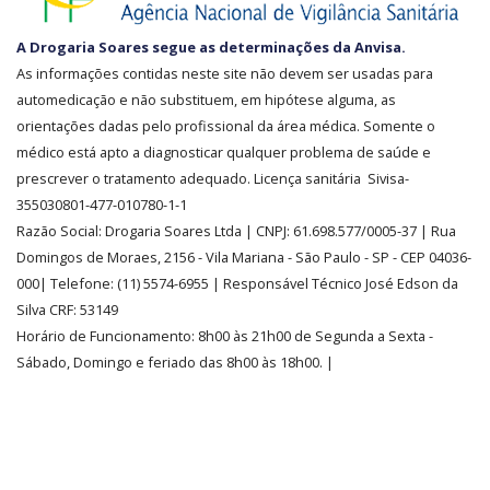
SEGURANÇA
A Drogaria Soares segue as determinações da Anvisa.
E
As informações contidas neste site não devem ser usadas para
CREDIBILIDADE
automedicação e não substituem, em hipótese alguma, as
orientações dadas pelo profissional da área médica. Somente o
médico está apto a diagnosticar qualquer problema de saúde e
prescrever o tratamento adequado. Licença sanitária Sivisa-
355030801-477-010780-1-1
Razão Social:
Drogaria Soares Ltda
| CNPJ: 61.698.577/0005-37
| Rua
Domingos de Moraes, 2156
-
Vila Mariana -
São Paulo - SP - CEP 04036-
000| Telefone:
(11)
5574-6955
| Responsável Técnico José Edson da
Silva CRF: 53149
Horário de Funcionamento
:
8h00 às 21h00 de Segunda a Sexta -
Sábado, Domingo e feriado das 8h00 às 18h00
.
|