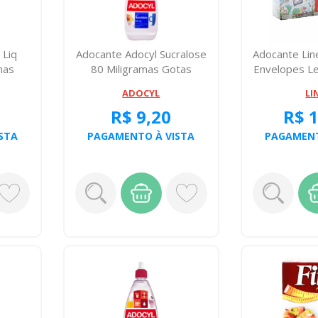
 Liq
Adocante Adocyl Sucralose
Adocante Li
mas
80 Miligramas Gotas
Envelopes L
ADOCYL
LI
R$ 9,20
R$ 
STA
PAGAMENTO À VISTA
PAGAMENT