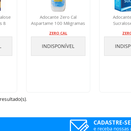
ralose
Adocante Zero Cal
Adocante
s 8
Aspartame 100 Miligramas
Sucralo
Enve
ZERO CAL
ZER
L
INDISPONÍVEL
INDIS
 resultado(s).
CADASTRE-SE
e receba nossas