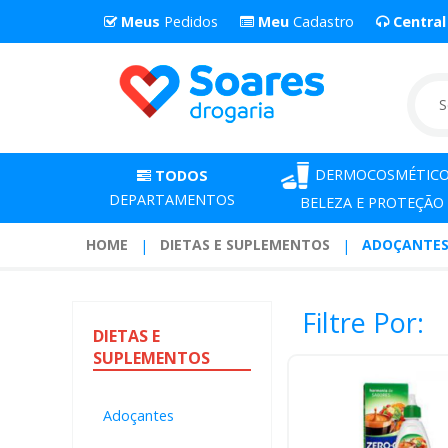
Meus
Pedidos
Meu
Cadastro
Centra
DERMOCOSMÉTICO
TODOS
DEPARTAMENTOS
BELEZA E PROTEÇÃO
HOME
DIETAS E SUPLEMENTOS
ADOÇANTE
Filtre Por:
DIETAS
E
SUPLEMENTOS
Adoçantes