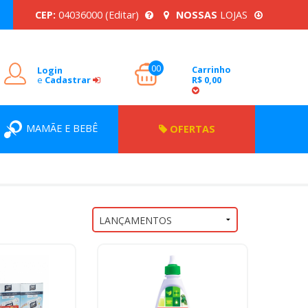
CEP:
04036000
(Editar)
NOSSAS
LOJAS
00
Carrinho
Login
e
Cadastrar
R$ 0,00
MAMÃE E BEBÊ
OFERTAS