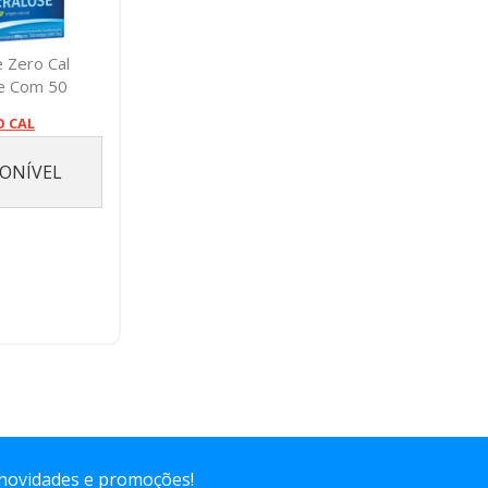
 Zero Cal
se Com 50
lopes
O CAL
PONÍVEL
 novidades e promoções!