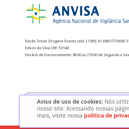
Razão Social:
Drogaria Soares Ltda
| CNPJ: 61.698.577/0005-
Edson da Silva CRF: 53149
Horário de Funcionamento
:
8h00 às 21h00 de Segunda a Sex
Os preços e as promoções são válidos apenas para co
Aviso de uso de cookies:
Nós utili
disponibilidade sujeitos a alterações no decorrer d
nosso site. Acessando nossas págin
mais, visite nossa
política de priv
Copyright © 2026 Drogarias Soares - Todos os direitos rese