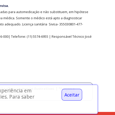
nvisa.
sadas para automedicação e não substituem, em hipótese
ea médica. Somente o médico está apto a diagnosticar
o adequado. Licença sanitária Sivisa- 355030801-477-
36-000| Telefone:
(11)
5574-6955
| Responsável Técnico José
ite são meramente ilustrativas. | *Preços e
experiência em
Aceitar
 em 11-5574 6955.
ies. Para saber