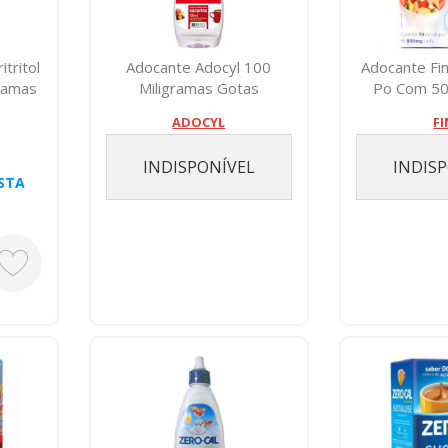
tritol
Adocante Adocyl 100
Adocante Fi
ramas
Miligramas Gotas
Po Com 50
ADOCYL
F
INDISPONÍVEL
INDIS
STA