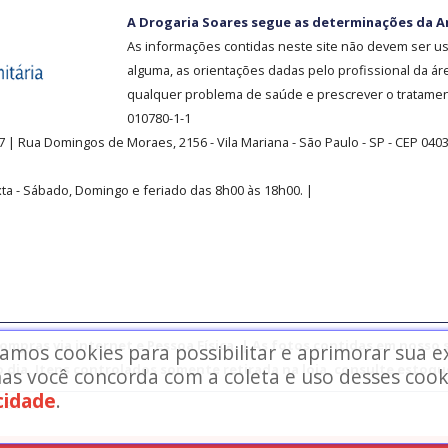
A Drogaria Soares segue as determinações da A
As informações contidas neste site não devem ser u
alguma, as orientações dadas pelo profissional da ár
qualquer problema de saúde e prescrever o tratament
010780-1-1
37
| Rua Domingos de Moraes, 2156
-
Vila Mariana -
São Paulo - SP - CEP 040
ta - Sábado, Domingo e feriado das 8h00 às 18h00
.
|
mpras via internet e Pessoa Física. | As fotos contidas em nosso s
zamos cookies para possibilitar e aprimorar sua 
o dia. Itens controlados somente retirada na loja, consulte estoque
as você concorda com a coleta e uso desses cook
acidade
.
rvados.