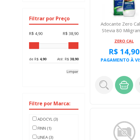
Filtrar por Preço
Adocante Zero Cal
Stevia 80 Miligra
R$ 4,90
R$ 38,90
ZERO CAL
R$ 14,90
de R$
4,90
Até: R$
38,90
PAGAMENTO À VI
Limpar
Filtre por Marca:
ADOCYL (3)
FINN (1)
LINEA (3)