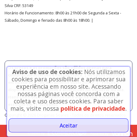
Silva CRF: 53149
Horário de Funcionamento
:
8h00 às 21h00 de Segunda a Sexta -
Sábado, Domingo e feriado das 8h00 às 18h00
.
|
Os preços e as promoções são válidos apenas para
Aviso de uso de cookies:
Nós utilizamos
compras via internet e Pessoa Física. | As fotos contidas
cookies para possibilitar e aprimorar sua
em nosso site são meramente ilustrativas. | *Preços e
experiência em nosso site. Acessando
disponibilidade sujeitos a alterações no decorrer do dia.
nossas páginas você concorda com a
Itens controlados somente retirada na loja, consulte
coleta e uso desses cookies. Para saber
estoque em 11-5574 6955.
mais, visite nossa
política de privacidade
.
Copyright © 2026 Drogarias Soares - Todos os direitos reservados.
Aceitar