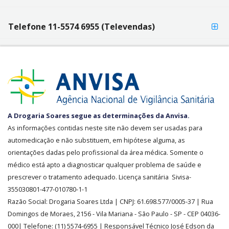
Telefone 11-5574 6955 (Televendas)
SEGURANÇA
A Drogaria Soares segue as determinações da Anvisa.
E
As informações contidas neste site não devem ser usadas para
CREDIBILIDADE
automedicação e não substituem, em hipótese alguma, as
orientações dadas pelo profissional da área médica. Somente o
médico está apto a diagnosticar qualquer problema de saúde e
prescrever o tratamento adequado. Licença sanitária Sivisa-
355030801-477-010780-1-1
Razão Social:
Drogaria Soares Ltda
| CNPJ: 61.698.577/0005-37
| Rua
Domingos de Moraes, 2156
-
Vila Mariana -
São Paulo - SP - CEP 04036-
000| Telefone:
(11)
5574-6955
| Responsável Técnico José Edson da