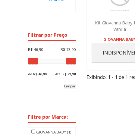
Kit Giovanna Baby 
Vanilla
Filtrar por Preço
Lotion+colonia+sabon
GIOVANNA BAB
R$ 46,90
R$ 73,90
INDISPONÍVE
de R$
46,90
Até: R$
73,90
Exibindo: 1 - 1 de 1 re
Limpar
Filtre por Marca:
GIOVANNA BABY (1)