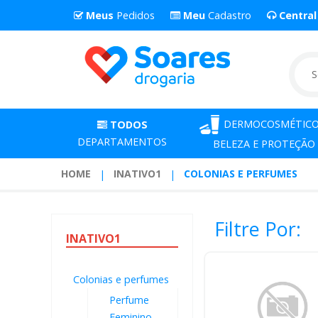
Meus
Pedidos
Meu
Cadastro
Centra
DERMOCOSMÉTICO
TODOS
DEPARTAMENTOS
BELEZA E PROTEÇÃO
HOME
INATIVO1
COLONIAS E PERFUMES
Filtre Por:
INATIVO1
Colonias e perfumes
Perfume
Feminino