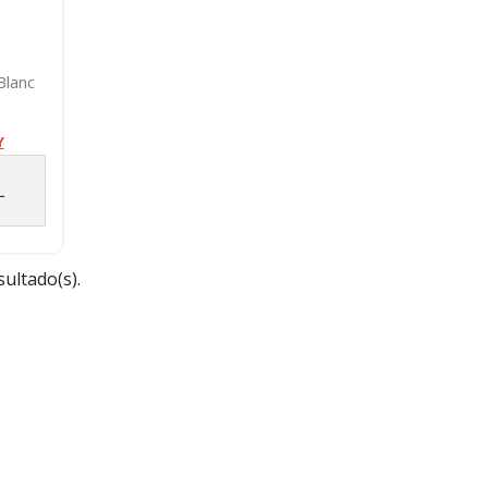
Blanc
ete...
Y
L
sultado(s).