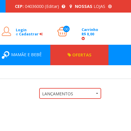
CEP:
04036000
(Editar)
NOSSAS
LOJAS
00
Carrinho
Login
e
Cadastrar
R$ 0,00
MAMÃE E BEBÊ
OFERTAS