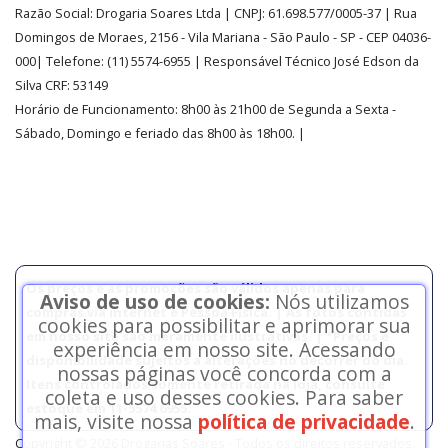
Razão Social:
Drogaria Soares Ltda
| CNPJ: 61.698.577/0005-37
| Rua
Domingos de Moraes, 2156
-
Vila Mariana -
São Paulo - SP - CEP 04036-
000| Telefone:
(11)
5574-6955
| Responsável Técnico José Edson da
Silva CRF: 53149
Horário de Funcionamento
:
8h00 às 21h00 de Segunda a Sexta -
Sábado, Domingo e feriado das 8h00 às 18h00
.
|
Os preços e as promoções são válidos apenas para
Aviso de uso de cookies:
Nós utilizamos
compras via internet e Pessoa Física. | As fotos contidas
cookies para possibilitar e aprimorar sua
em nosso site são meramente ilustrativas. | *Preços e
experiência em nosso site. Acessando
disponibilidade sujeitos a alterações no decorrer do dia.
nossas páginas você concorda com a
Itens controlados somente retirada na loja, consulte
coleta e uso desses cookies. Para saber
estoque em 11-5574 6955.
mais, visite nossa
política de privacidade
.
Copyright © 2026 Drogarias Soares - Todos os direitos reservados.