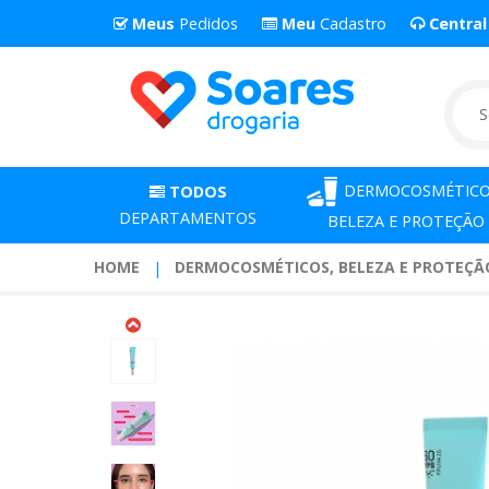
Meus
Pedidos
Meu
Cadastro
Centra
DERMOCOSMÉTICO
TODOS
DEPARTAMENTOS
BELEZA E PROTEÇÃO
HOME
DERMOCOSMÉTICOS, BELEZA E PROTEÇÃ
Creme
Para
Olhos
Ollie
Fps