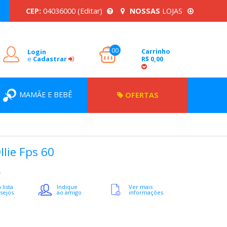
CEP:
04036000
(Editar)
NOSSAS
LOJAS
00
Carrinho
Login
e
Cadastrar
R$ 0,00
MAMÃE E BEBÊ
OFERTAS
lie Fps 60
E
 lista
Indique
Ver mais
sejos
ao amigo
informações