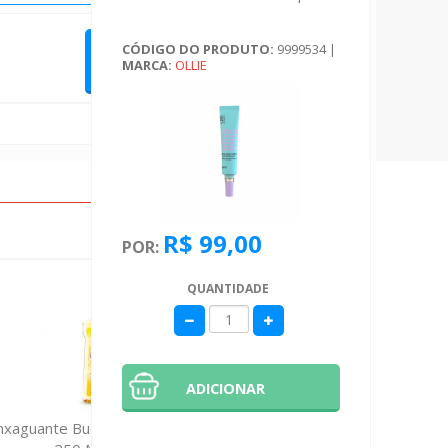
CÓDIGO DO PRODUTO:
9999534
|
QUERO FAZER UMA AVALIAÇÃO
MARCA:
OLLIE
R$ 99,00
POR:
QUANTIDADE
ADICIONAR
nxaguante Bucal Cepacol Sol Trad