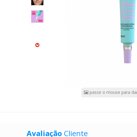
60
CÓDIGO
DO
PRODUTO:
9999534
|
Marca:
OLLIE
passe o mouse para da
Avaliação
Cliente