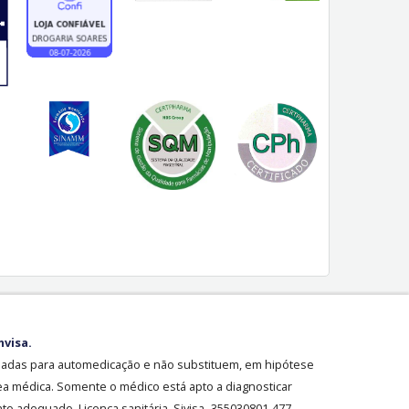
nvisa.
sadas para automedicação e não substituem, em hipótese
ea médica. Somente o médico está apto a diagnosticar
o adequado. Licença sanitária Sivisa- 355030801-477-