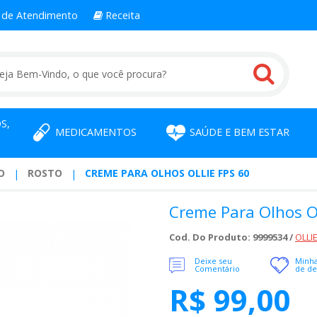
l
de Atendimento
Receita
S,
MEDICAMENTOS
SAÚDE E BEM ESTAR
O
ROSTO
CREME PARA OLHOS OLLIE FPS 60
Creme Para Olhos Ol
Cod. Do Produto: 9999534 /
OLLI
Deixe seu
Minha
Comentário
de de
R$ 99,00