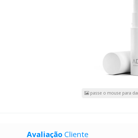
3.2
Gramas
CÓDIGO
DO
PRODUTO:
9995870
|
Marca:
ADCOS
passe o mouse para da
Avaliação
Cliente