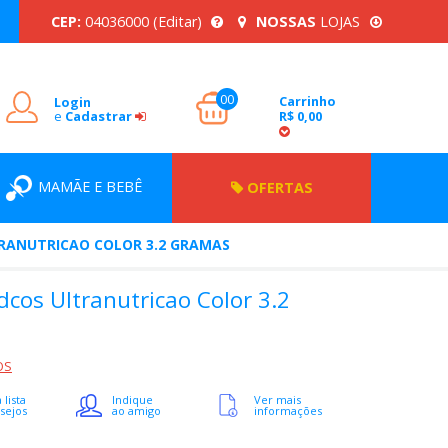
CEP:
04036000
(Editar)
NOSSAS
LOJAS
00
Carrinho
Login
e
Cadastrar
R$ 0,00
MAMÃE E BEBÊ
OFERTAS
RANUTRICAO COLOR 3.2 GRAMAS
dcos Ultranutricao Color 3.2
OS
 lista
Indique
Ver mais
sejos
ao amigo
informações