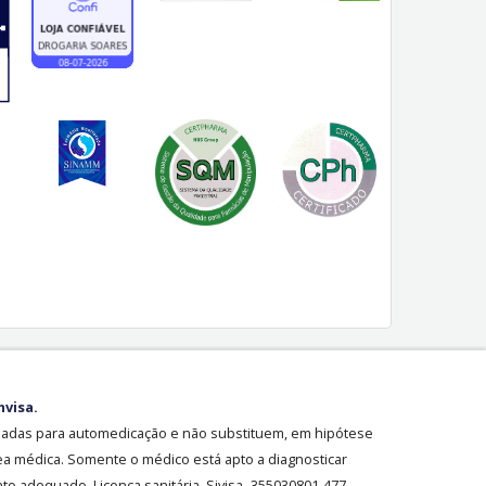
nvisa.
sadas para automedicação e não substituem, em hipótese
ea médica. Somente o médico está apto a diagnosticar
o adequado. Licença sanitária Sivisa- 355030801-477-