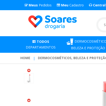
Meus
Pedidos
Meu
Cadastro
Centra
DERMOCOSMÉTICO
TODOS
DEPARTAMENTOS
BELEZA E PROTEÇÃO
HOME
DERMOCOSMÉTICOS, BELEZA E PROTEÇÃ
Hidratante
Labial
Adcos
Ultranutricao
Color