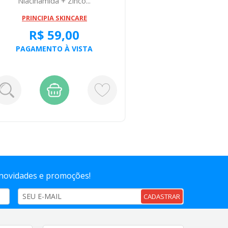
Niacinamida + Zinco...
10% Acid
PRINCIPIA SKINCARE
PRI
R$ 59,00
R
PAGAMENTO À VISTA
PAGA
 novidades e promoções!
CADASTRAR