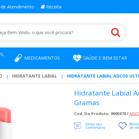
l
de Atendimento
Receita
S,
MEDICAMENTOS
SAÚDE E BEM ESTAR
O
HIDRATANTE LABIAL
HIDRATANTE LABIAL ADCOS ULT
Hidratante Labial A
Gramas
Cod. Do Produto: 9995870 /
ADC
Deixe seu
Minha
Comentário
de de