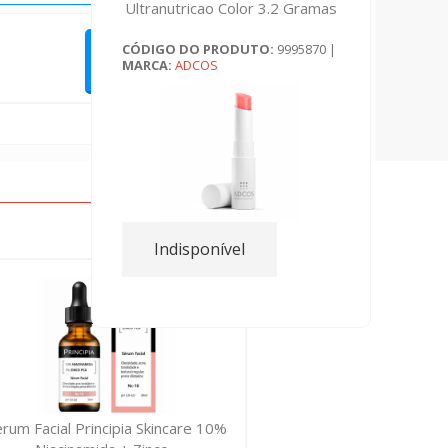
Ultranutricao Color 3.2 Gramas
CÓDIGO DO PRODUTO:
9995870
|
QUERO FAZER UMA AVALIAÇÃO
MARCA:
ADCOS
Indisponível
erum Facial Principia Skincare 10%
Emulsao C