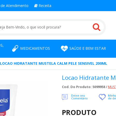
l
de Atendimento
Receita
S,
MEDICAMENTOS
SAÚDE E BEM ESTAR
LOCAO HIDRATANTE MUSTELA CALM PELE SENSIVEL 200ML
Locao Hidratante M
Cod. Do Produto: 5099958 /
MUST
Deixe seu
Minha
Comentário
de de
PRODUTO