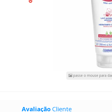
Sensivel
200Ml
CÓDIGO
DO
PRODUTO:
5099958
|
Marca:
MUSTELA
-
SOUBALCO
IMPORT.E
EX
passe o mouse para da
Avaliação
Cliente