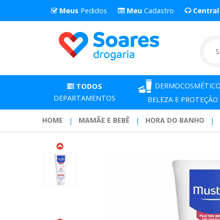
Meus
Pedidos
Meu
Cadastro
Centra
DERMOCOSMÉTICO
TODOS
DEPARTAMENTOS
BELEZA E PROTEÇÃO
HOME
MAMÃE E BEBÊ
HORA DO BANHO
Locao
Hidratante
Mustela
Calm
Pele