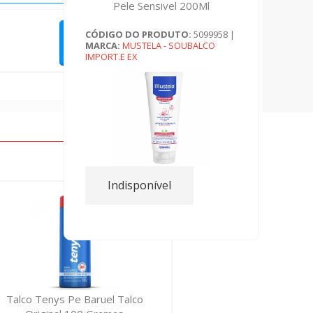
Pele Sensivel 200Ml
CÓDIGO DO PRODUTO:
5099958
|
QUERO FAZER UMA AVALIAÇÃO
MARCA:
MUSTELA - SOUBALCO
IMPORT.E EX
Indisponível
Talco Tenys Pe Baruel Talco
Pastilhas 