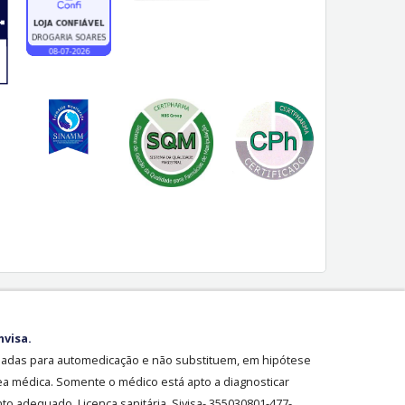
nvisa.
sadas para automedicação e não substituem, em hipótese
ea médica. Somente o médico está apto a diagnosticar
o adequado. Licença sanitária Sivisa- 355030801-477-