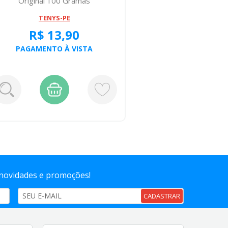
Original 100 Gramas
TENYS-PE
R$ 13,90
R
PAGAMENTO À VISTA
PAGA
 novidades e promoções!
CADASTRAR