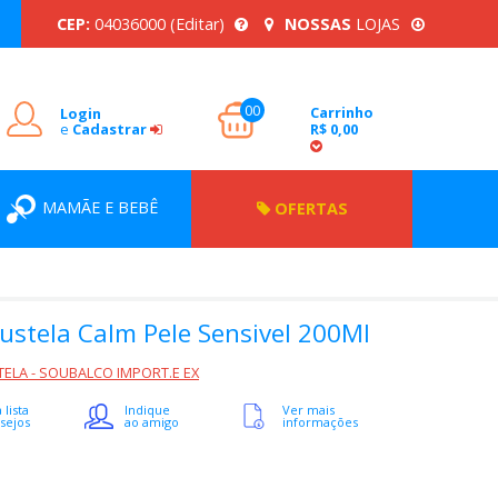
CEP:
04036000
(Editar)
NOSSAS
LOJAS
00
Carrinho
Login
e
Cadastrar
R$ 0,00
MAMÃE E BEBÊ
OFERTAS
ustela Calm Pele Sensivel 200Ml
ELA - SOUBALCO IMPORT.E EX
 lista
Indique
Ver mais
sejos
ao amigo
informações