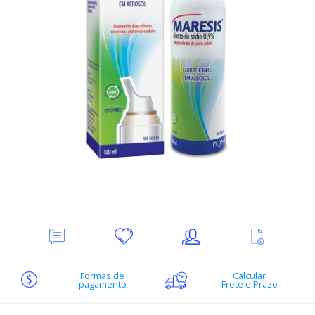
Deixe
Minha
Indique
Ver
seu
lista
ao
mais
Comentário
de
amigo
informações
desejos
Formas de
Calcular
pagamento
Frete e Prazo