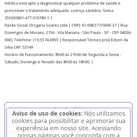
médico está apto a diagnosticar qualquer problema de saúde e
prescrever o tratamento adequado. Licença sanitária Sivisa-
355030801-477-010780-1-1
Razão Social:
Drogaria Soares Ltda
| CNPJ: 61.698.577/0005-37
| Rua
Domingos de Moraes, 2156
-
Vila Mariana -
São Paulo - SP - CEP 04036-
000| Telefone:
(11)
5574-6955
| Responsável Técnico José Edson da
Silva CRF: 53149
Horário de Funcionamento
:
8h00 às 21h00 de Segunda a Sexta -
Sábado, Domingo e feriado das 8h00 às 18h00
.
|
Os preços e as promoções são válidos apenas para
Aviso de uso de cookies:
Nós utilizamos
compras via internet e Pessoa Física. | As fotos contidas
cookies para possibilitar e aprimorar sua
em nosso site são meramente ilustrativas. | *Preços e
experiência em nosso site. Acessando
disponibilidade sujeitos a alterações no decorrer do dia.
nossas páginas você concorda com a