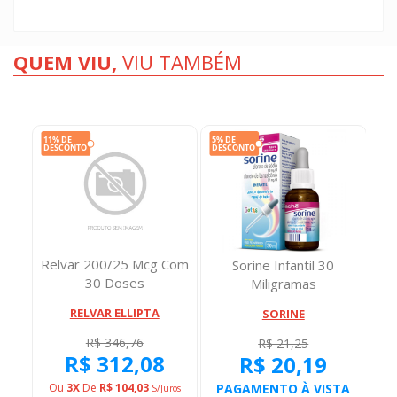
QUEM VIU,
VIU TAMBÉM
Relvar 200/25 Mcg Com
15
Sorine Infantil 30
30 Doses
amas
Miligramas
RELVAR ELLIPTA
SORINE
R$ 346,76
R$ 21,25
R$ 312,08
R$ 20,19
TA
PAGAMENTO À VISTA
P
Ou
3X
De
R$ 104,03
S/juros