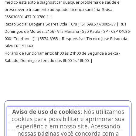
médico está apto a diagnosticar qualquer problema de saúde e
prescrever o tratamento adequado. Licença sanitária Sivisa-
355030801-477-010780-1-1
Razão Social:
Drogaria Soares Ltda
| CNPJ: 61.698.577/0005-37
| Rua
Domingos de Moraes, 2156
-
Vila Mariana -
São Paulo - SP - CEP 04036-
000| Telefone:
(11)
5574-6955
| Responsável Técnico José Edson da
Silva CRF: 53149
Horário de Funcionamento
:
8h00 às 21h00 de Segunda a Sexta -
Sábado, Domingo e feriado das 8h00 às 18h00
.
|
Os preços e as promoções são válidos apenas para
Aviso de uso de cookies:
Nós utilizamos
compras via internet e Pessoa Física. | As fotos contidas
cookies para possibilitar e aprimorar sua
em nosso site são meramente ilustrativas. | *Preços e
experiência em nosso site. Acessando
disponibilidade sujeitos a alterações no decorrer do dia.
nossas páginas você concorda com a