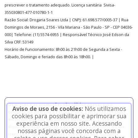
prescrever o tratamento adequado. Licença sanitária Sivisa-
355030801-477-010780-1-1
Razão Social:
Drogaria Soares Ltda
| CNPJ: 61.698.577/0005-37
| Rua
Domingos de Moraes, 2156
-
Vila Mariana -
São Paulo - SP - CEP 04036-
000| Telefone:
(11)
5574-6955
| Responsável Técnico José Edson da
Silva CRF: 53149
Horário de Funcionamento
:
8h00 às 21h00 de Segunda a Sexta -
Sábado, Domingo e feriado das 8h00 às 18h00
.
|
Os preços e as promoções são válidos apenas para
Aviso de uso de cookies:
Nós utilizamos
compras via internet e Pessoa Física. | As fotos contidas
cookies para possibilitar e aprimorar sua
em nosso site são meramente ilustrativas. | *Preços e
experiência em nosso site. Acessando
disponibilidade sujeitos a alterações no decorrer do dia.
nossas páginas você concorda com a
Itens controlados somente retirada na loja, consulte