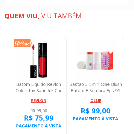
QUEM VIU,
VIU TAMBÉM
auty
Batom Liquido Revlon
Bastao 3 Em 1 Ollie Blush
Deo
Colorstay Satin Ink Cor
Batom E Sombra Fps 95
Fire Ice 5...
Coral 4...
REVLON
OLLIE
R$ 99,00
R$ 99,00
R$ 75,99
TA
PAGAMENTO À VISTA
O
PAGAMENTO À VISTA