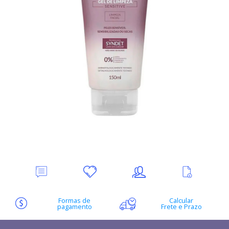
Deixe
Minha
Indique
Ver
seu
lista
ao
mais
Comentário
de
amigo
informações
desejos
Formas de
Calcular
pagamento
Frete e Prazo