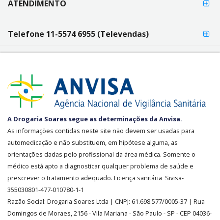
ATENDIMENTO
Telefone 11-5574 6955 (Televendas)
SEGURANÇA
A Drogaria Soares segue as determinações da Anvisa.
E
As informações contidas neste site não devem ser usadas para
CREDIBILIDADE
automedicação e não substituem, em hipótese alguma, as
orientações dadas pelo profissional da área médica. Somente o
médico está apto a diagnosticar qualquer problema de saúde e
prescrever o tratamento adequado. Licença sanitária Sivisa-
355030801-477-010780-1-1
Razão Social:
Drogaria Soares Ltda
| CNPJ: 61.698.577/0005-37
| Rua
Domingos de Moraes, 2156
-
Vila Mariana -
São Paulo - SP - CEP 04036-