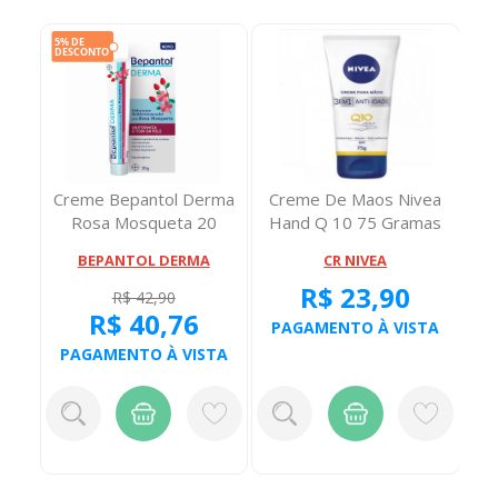
97
Creme Bepantol Derma
Creme De Maos Nivea
Cre
Rosa Mosqueta 20
Hand Q 10 75 Gramas
Pa
Gramas
BEPANTOL DERMA
CR NIVEA
R$ 23,90
R$ 42,90
R$ 40,76
TA
PAGAMENTO À VISTA
P
PAGAMENTO À VISTA