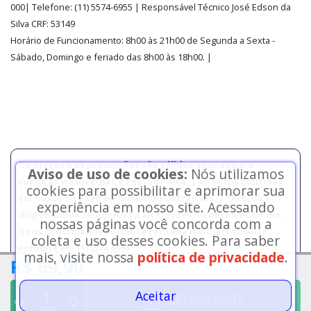
000| Telefone:
(11)
5574-6955
| Responsável Técnico José Edson da
Silva CRF: 53149
Horário de Funcionamento
:
8h00 às 21h00 de Segunda a Sexta -
Sábado, Domingo e feriado das 8h00 às 18h00
.
|
Os preços e as promoções são válidos apenas para
Aviso de uso de cookies:
Nós utilizamos
compras via internet e Pessoa Física. | As fotos contidas
cookies para possibilitar e aprimorar sua
em nosso site são meramente ilustrativas. | *Preços e
experiência em nosso site. Acessando
disponibilidade sujeitos a alterações no decorrer do dia.
nossas páginas você concorda com a
Itens controlados somente retirada na loja, consulte
coleta e uso desses cookies. Para saber
estoque em 11-5574 6955.
mais, visite nossa
política de privacidade
.
R$ 69,90
Copyright © 2026 Drogarias Soares - Todos os direitos reservados.
Aceitar
COMPRAR
UND