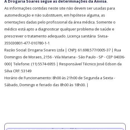
A Drogaria Soares segue as determinações da Anvisa.
E
As informações contidas neste site não devem ser usadas para
CREDIBILIDADE
automedicação e não substituem, em hipótese alguma, as
orientações dadas pelo profissional da área médica. Somente o
médico está apto a diagnosticar qualquer problema de saúde e
prescrever o tratamento adequado. Licença sanitária Sivisa-
355030801-477-010780-1-1
Razão Social:
Drogaria Soares Ltda
| CNPJ: 61.698.577/0005-37
| Rua
Domingos de Moraes, 2156
-
Vila Mariana -
São Paulo - SP - CEP 04036-
000| Telefone:
(11)
5574-6955
| Responsável Técnico José Edson da
Silva CRF: 53149
Horário de Funcionamento
:
8h00 às 21h00 de Segunda a Sexta -
Sábado, Domingo e feriado das 8h00 às 18h00
.
|
Os preços e as promoções são válidos apenas para