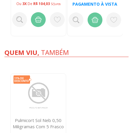
TA
PAGAMENTO À VISTA
P
Ou
3X
De
R$ 104,03
S/juros
QUEM VIU,
TAMBÉM
Pulmicort Sol Neb 0,50
Miligramas Com 5 Frasco