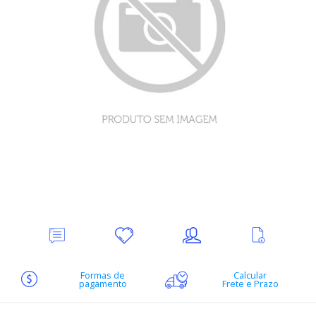
Deixe
Minha
Indique
Ver
seu
lista
ao
mais
Comentário
de
amigo
informações
desejos
Formas de
Calcular
pagamento
Frete e Prazo