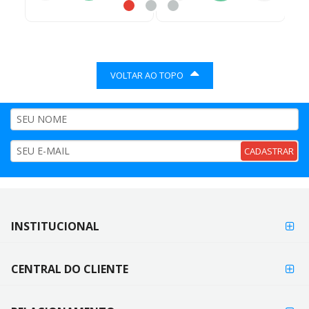
VOLTAR AO TOPO
CADASTRAR
FORMAS DE
INSTITUCIONAL
FORMAS
PAGAMENTO
DE
PAGAMENTO
CENTRAL DO CLIENTE