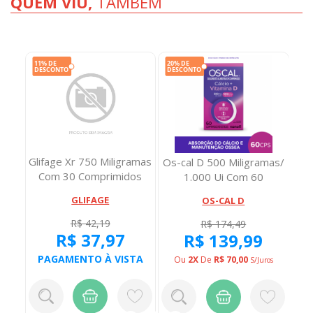
QUEM VIU,
TAMBÉM
Glifage Xr 750 Miligramas
 Com
Os-cal D 500 Miligramas/
Ar
Com 30 Comprimidos
1.000 Ui Com 60
Comprimidos Re...
GLIFAGE
OS-CAL D
R$ 42,19
R$ 174,49
R$ 37,97
R$ 139,99
PAGAMENTO À VISTA
TA
Ou
2X
De
R$ 70,00
O
S/juros