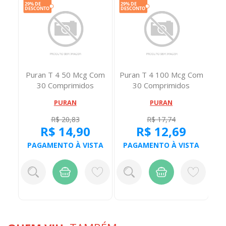
 Com
Puran T 4 50 Mcg Com
Puran T 4 100 Mcg Com
Eu
30 Comprimidos
30 Comprimidos
PURAN
PURAN
R$ 20,83
R$ 17,74
R$ 14,90
R$ 12,69
TA
PAGAMENTO À VISTA
PAGAMENTO À VISTA
P