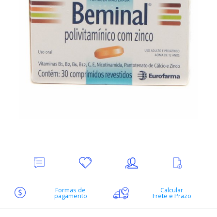
Deixe
Minha
Indique
Ver
seu
lista
ao
mais
Comentário
de
amigo
informações
desejos
Formas de
Calcular
pagamento
Frete e Prazo