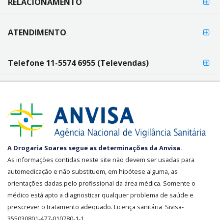
RELACIONAMENTO
ATENDIMENTO
Telefone 11-5574 6955 (Televendas)
SEGURANÇA
A Drogaria Soares segue as determinações da Anvisa.
E
As informações contidas neste site não devem ser usadas para
CREDIBILIDADE
automedicação e não substituem, em hipótese alguma, as
orientações dadas pelo profissional da área médica. Somente o
médico está apto a diagnosticar qualquer problema de saúde e
prescrever o tratamento adequado. Licença sanitária Sivisa-
355030801-477-010780-1-1