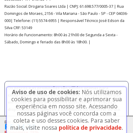
Razão Social:
Drogaria Soares Ltda
| CNPJ: 61.698.577/0005-37
| Rua
Domingos de Moraes, 2156
-
Vila Mariana -
São Paulo - SP - CEP 04036-
000| Telefone:
(11)
5574-6955
| Responsável Técnico José Edson da
Silva CRF: 53149
Horário de Funcionamento
:
8h00 às 21h00 de Segunda a Sexta -
Sábado, Domingo e feriado das 8h00 às 18h00
.
|
Os preços e as promoções são válidos apenas para
Aviso de uso de cookies:
Nós utilizamos
compras via internet e Pessoa Física. | As fotos contidas
cookies para possibilitar e aprimorar sua
em nosso site são meramente ilustrativas. | *Preços e
experiência em nosso site. Acessando
disponibilidade sujeitos a alterações no decorrer do dia.
nossas páginas você concorda com a
Itens controlados somente retirada na loja, consulte
coleta e uso desses cookies. Para saber
De: R$ 19,82
estoque em 11-5574 6955.
R$ 14,20
mais, visite nossa
política de privacidade
.
Economize 28%