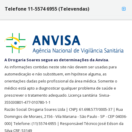
Telefone 11-5574 6955 (Televendas)
SEGURANÇA
A Drogaria Soares segue as determinações da Anvisa.
E
As informações contidas neste site não devem ser usadas para
CREDIBILIDADE
automedicação e não substituem, em hipótese alguma, as
orientações dadas pelo profissional da área médica. Somente o
médico está apto a diagnosticar qualquer problema de saúde e
prescrever o tratamento adequado. Licença sanitária Sivisa-
355030801-477-010780-1-1
Razão Social:
Drogaria Soares Ltda
| CNPJ: 61.698.577/0005-37
| Rua
Domingos de Moraes, 2156
-
Vila Mariana -
São Paulo - SP - CEP 04036-
000| Telefone:
(11)
5574-6955
| Responsável Técnico José Edson da
Silva CRF: 53149