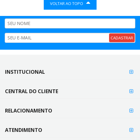
VOLTAR AO TOPO
CADASTRAR
FORMAS DE
INSTITUCIONAL
FORMAS
PAGAMENTO
DE
PAGAMENTO
CENTRAL DO CLIENTE
RELACIONAMENTO
ATENDIMENTO