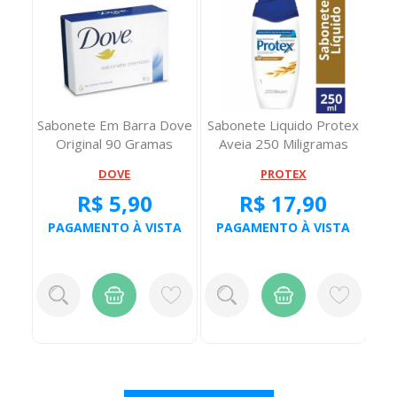
timo
Sabonete Em Barra Dove
Sabonete Liquido Protex
SA
l
Original 90 Gramas
Aveia 250 Miligramas
A
DOVE
PROTEX
R$ 5,90
R$ 17,90
TA
PAGAMENTO À VISTA
PAGAMENTO À VISTA
P