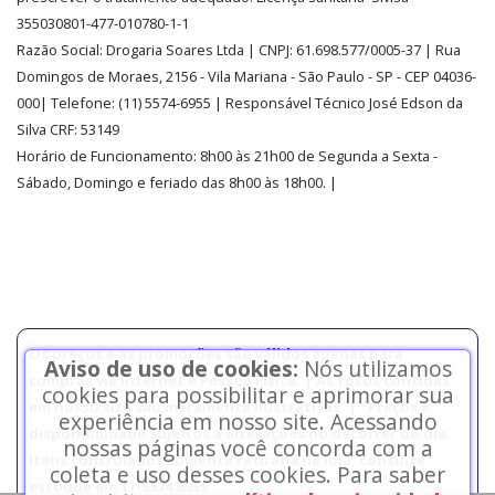
355030801-477-010780-1-1
Razão Social:
Drogaria Soares Ltda
| CNPJ: 61.698.577/0005-37
| Rua
Domingos de Moraes, 2156
-
Vila Mariana -
São Paulo - SP - CEP 04036-
000| Telefone:
(11)
5574-6955
| Responsável Técnico José Edson da
Silva CRF: 53149
Horário de Funcionamento
:
8h00 às 21h00 de Segunda a Sexta -
Sábado, Domingo e feriado das 8h00 às 18h00
.
|
Os preços e as promoções são válidos apenas para
Aviso de uso de cookies:
Nós utilizamos
compras via internet e Pessoa Física. | As fotos contidas
cookies para possibilitar e aprimorar sua
em nosso site são meramente ilustrativas. | *Preços e
experiência em nosso site. Acessando
disponibilidade sujeitos a alterações no decorrer do dia.
nossas páginas você concorda com a
Itens controlados somente retirada na loja, consulte
coleta e uso desses cookies. Para saber
estoque em 11-5574 6955.