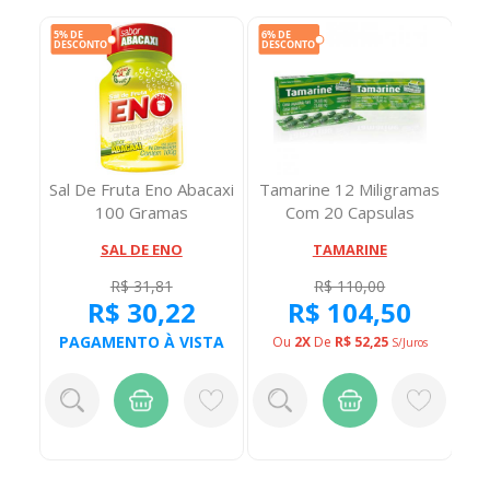
mas
Sal De Fruta Eno Abacaxi
Tamarine 12 Miligramas
s
100 Gramas
Com 20 Capsulas
SAL DE ENO
TAMARINE
R$ 31,81
R$ 110,00
R$ 30,22
R$ 104,50
TA
PAGAMENTO À VISTA
P
Ou
2X
De
R$ 52,25
S/juros