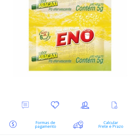
Deixe
Minha
Indique
Ver
seu
lista
ao
mais
Comentário
de
amigo
informações
desejos
Formas de
Calcular
pagamento
Frete e Prazo