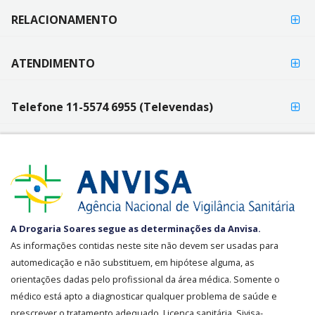
RELACIONAMENTO
ATENDIMENTO
Telefone 11-5574 6955 (Televendas)
SEGURANÇA
A Drogaria Soares segue as determinações da Anvisa.
E
As informações contidas neste site não devem ser usadas para
CREDIBILIDADE
automedicação e não substituem, em hipótese alguma, as
orientações dadas pelo profissional da área médica. Somente o
médico está apto a diagnosticar qualquer problema de saúde e
prescrever o tratamento adequado. Licença sanitária Sivisa-