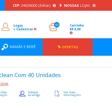
CEP:
04036000
(Editar)
NOSSAS
LOJAS
00
Carrinho
Login
e
Cadastrar
R$ 0,00
MAMÃE E BEBÊ
OFERTAS
clean Com 40 Unidades
CLEAN
 lista
Indique
Ver mais
sejos
ao amigo
informações