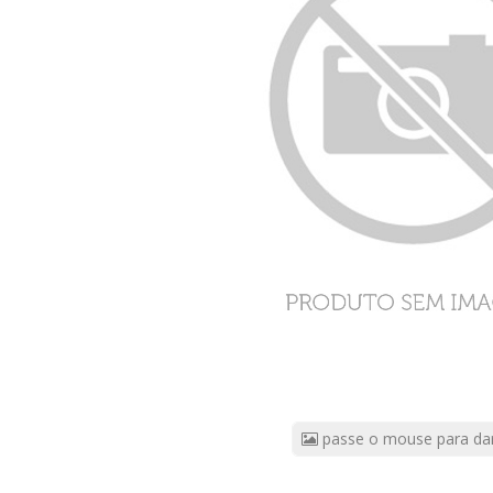
Unidades
CÓDIGO
DO
PRODUTO:
1258802
|
Marca:
MAXCLEAN
passe o mouse para da