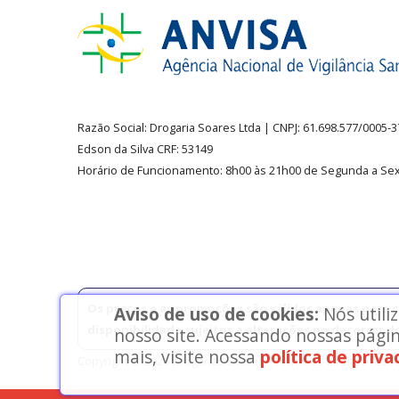
Razão Social:
Drogaria Soares Ltda
| CNPJ: 61.698.577/0005-
Edson da Silva CRF: 53149
Horário de Funcionamento
:
8h00 às 21h00 de Segunda a Sex
Os preços e as promoções são válidos apenas para co
Aviso de uso de cookies:
Nós utili
disponibilidade sujeitos a alterações no decorrer d
nosso site. Acessando nossas págin
mais, visite nossa
política de priv
Copyright © 2026 Drogarias Soares - Todos os direitos rese