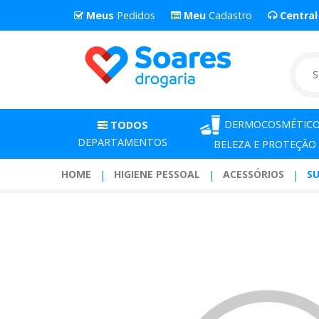
Meus
Pedidos
Meu
Cadastro
Centra
DERMOCOSMÉTICO
TODOS
DEPARTAMENTOS
BELEZA E PROTEÇÃO
HOME
HIGIENE PESSOAL
ACESSÓRIOS
S
Sugador
Saliva
Maxclean
Com
40