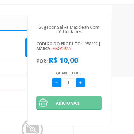
Sugador Saliva Maxclean Com
40 Unidades
CÓDIGO DO PRODUTO:
1258802
|
QUERO FAZER UMA AVALIAÇÃO
MARCA:
MAXCLEAN
R$ 10,00
POR:
QUANTIDADE
ADICIONAR