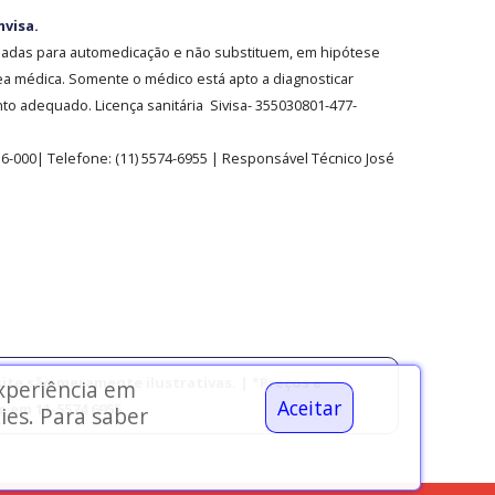
nvisa.
sadas para automedicação e não substituem, em hipótese
ea médica. Somente o médico está apto a diagnosticar
o adequado. Licença sanitária Sivisa- 355030801-477-
36-000| Telefone:
(11)
5574-6955
| Responsável Técnico José
ite são meramente ilustrativas. | *Preços e
experiência em
Aceitar
 em 11-5574 6955.
ies. Para saber