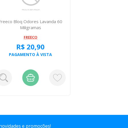
Freeco Bloq Odores Lavanda 60
Freeco Blo
Miligramas
1
FREECO
R$ 20,90
R
PAGAMENTO À VISTA
PAGA
 novidades e promoções!