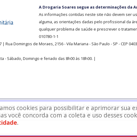
A Drogaria Soares segue as determinações da A
As informações contidas neste site não devem ser u
alguma, as orientações dadas pelo profissional da ár
qualquer problema de saúde e prescrever o tratament
010780-1-1
37
| Rua Domingos de Moraes, 2156
-
Vila Mariana -
São Paulo - SP - CEP 040
ta - Sábado, Domingo e feriado das 8h00 às 18h00
.
|
mpras via internet e Pessoa Física. | As fotos contidas em nosso s
zamos cookies para possibilitar e aprimorar sua 
o dia. Itens controlados somente retirada na loja, consulte estoque
as você concorda com a coleta e uso desses cook
acidade
.
rvados.