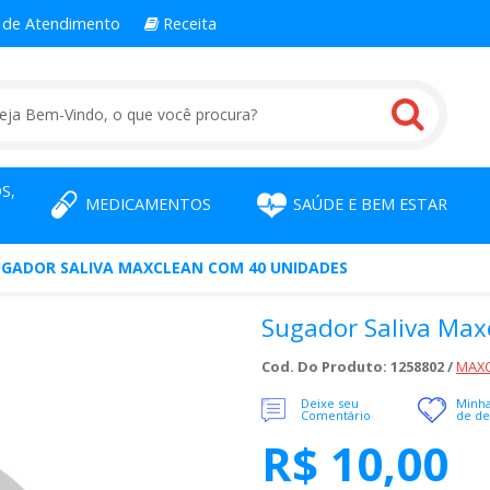
l
de Atendimento
Receita
S,
MEDICAMENTOS
SAÚDE E BEM ESTAR
UGADOR SALIVA MAXCLEAN COM 40 UNIDADES
Sugador Saliva Max
Cod. Do Produto: 1258802 /
MAX
Deixe seu
Minha
Comentário
de de
R$ 10,00